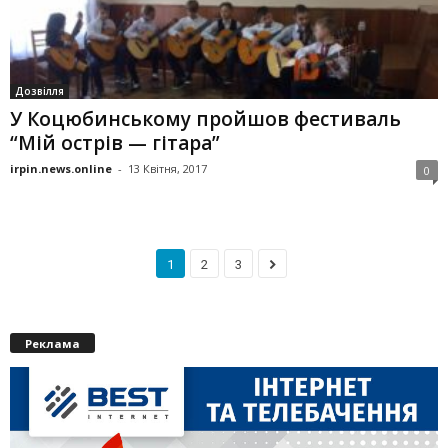
Дозвілля
У Коцюбинському пройшов фестиваль
“Мій острів — гітара”
irpin.news.online
-
13 Квітня, 2017
0
1
2
3
Реклама