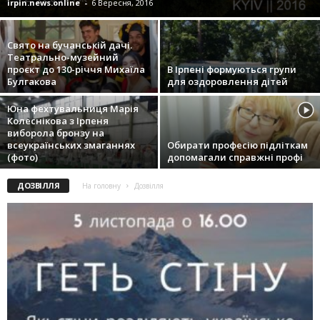
irpin.news.online
-
6 Вересня, 2016
Свято на бучанській дачі.
Театрально-музейний
проєкт до 130-річчя Михаїла
В Ірпені формуються групи
Булгакова
для оздоровлення дітей
Юна фехтувальниця Марія
Колеснікова з Ірпеня
виборола бронзу на
всеукраїнських змаганнях
Обирати професію підліткам
(фото)
допомагали справжні профі
ДОЗВІЛЛЯ
На головну
Дозвілля