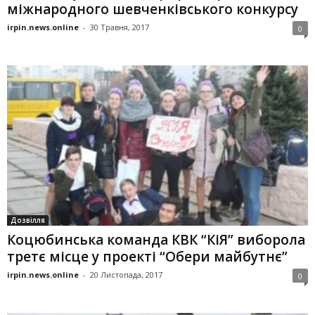
міжнародного шевченківського конкурсу
irpin.news.online
-
30 Травня, 2017
0
Дозвілля
Коцюбинська команда КВК “КіЯ” виборола
третє місце у проекті “Обери майбутнє”
irpin.news.online
-
20 Листопада, 2017
0