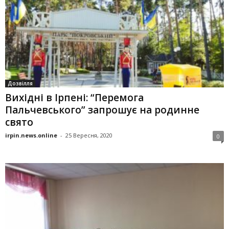
Дозвілля
Вихідні в Ірпені: “Перемога
Пальчевського” запрошує на родинне
свято
irpin.news.online
-
25 Вересня, 2020
0