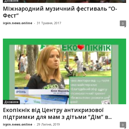
Дозвілля
Міжнародний музичний фестиваль “О-
Фест”
irpin.news.online
-
31 Травня, 2017
0
Дозвілля
Екопікнік від Центру антикризової
підтримки для мам з дітьми “Дім” в...
irpin.news.online
-
29 Липня, 2019
0