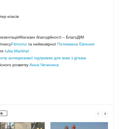
ер-класів
презентаціяМагазин благодійності – БлагоДІМ
ітнесу
Fitmoms
та неймовірної
Потемкина Евгения
стя
Iuliia Markhel
нтр антикризової підтримки для мам з дітьми
тісного розвитку
Анна Чеченина
РА