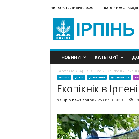
ЧЕТВЕР, 10 ЛИПНЯ, 2025
ВХІД / РЕЄСТРАЦІЯ
Ірпінь
онлайн
НОВИНИ
КАТЕГОРІЇ
ДО
На головну
Афіша
Екопікнік в Ірпені 25 липня 
АФІША
ДІТИ
ДОЗВІЛЛЯ
ДОПОМОГА
ЕК
Екопікнік в Ірпен
від
irpin.news.online
-
25 Липня, 2019
13