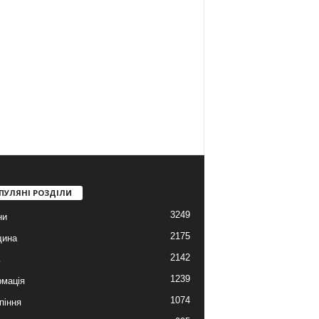
ПУЛЯНІ РОЗДІЛИ
3249
ни
2175
щина
2142
ь
1239
мація
1074
піння