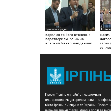
Ірпінська рада
Ірпінсь
Карплюк та його оточення
Насич
перетворили Ірпінь на
нагоро
власний бізнес-майданчик
стоки 
заплав
Проект “Ірпінь онлайн” є незалежним
альтернативним джерелом новин та інформ
міста Ірпінь, Київщини та України. Проект 
читачеві тільки факти. Аналіз подій та висн