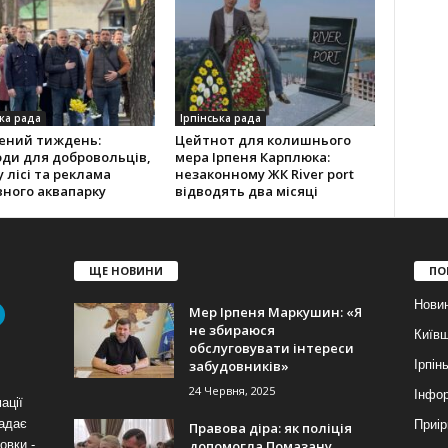
ка рада
Ірпінська рада
ений тиждень:
Цейтнот для колишнього
ди для добровольців,
мера Ірпеня Карплюка:
у лісі та реклама
незаконному ЖК River port
ного аквапарку
відводять два місяці
ЩЕ НОВИНИ
ПО
Нови
Мер Ірпеня Маркушин: «Я
не збираюся
Київ
обслуговувати інтереси
забудовників»
Ірпін
24 Червня, 2025
Інфор
ації
надає
Приір
Правова діра: як поліція
допомогла Помазану
овки -