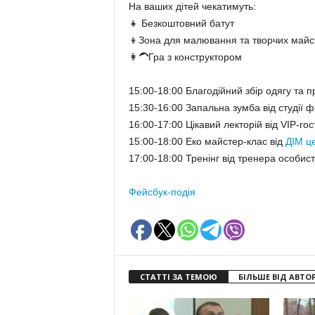
На ваших дітей чекатимуть:
👧
Безкоштовний батут
👦
Зона для малювання та творчих майст
👩‍🦱
Гра з конструктором
15:00-18:00 Благодійний збір одягу та 
15:30-16:00 Запальна зумба від студії ф
16:00-17:00 Цікавий лекторій від VIP-го
15:00-18:00 Еко майстер-клас від
ДІМ це
17:00-18:00 Тренінг від тренера особис
Фейсбук-подія
СТАТТІ ЗА ТЕМОЮ
БІЛЬШЕ ВІД АВТО