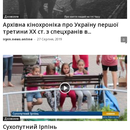
Дозвілля
Архівна кінохроніка про Україну першої
третини ХХ ст. з спецхранів в...
irpin.news.online
-
27 Серпня, 2019
0
Дозвілля
Сухопутний Ірпінь