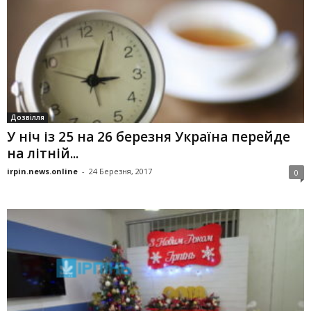
Дозвілля
У ніч із 25 на 26 березня Україна перейде
на літній...
irpin.news.online
-
24 Березня, 2017
0