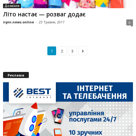
Дозвілля
Літо настає — розваг додає
irpin.news.online
-
23 Травня, 2017
0
1
2
3
Реклама