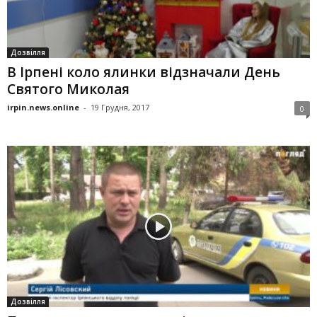
Дозвілля
В Ірпені коло ялинки відзначали День
Святого Миколая
irpin.news.online
-
19 Грудня, 2017
0
Дозвілля