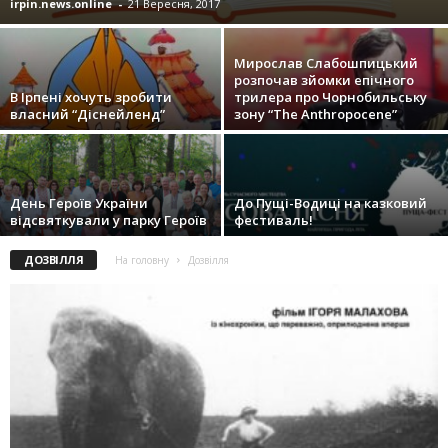
irpin.news.online
-
21 Вересня, 2017
Мирослав Слабошпицький
розпочав зйомки епічного
В Ірпені хочуть зробити
трилера про Чорнобильську
власний “Діснейленд”
зону “The Anthropocene”
День Героїв України
До Пущі-Водиці на казковий
відсвяткували у парку Героїв
фестиваль!
ДОЗВІЛЛЯ
На головну
Дозвілля