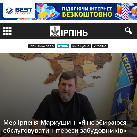
ІРПІНСЬКА РАДА
ІРПІНЬ
КИЇВЩИНА
УКРАЇНА
Мер Ірпеня Маркушин: «Я не збираюся
обслуговувати інтереси забудовників»