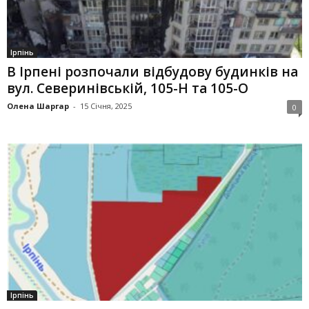
Ірпінь
В Ірпені розпочали відбудову будинків на
вул. Северинівській, 105-Н та 105-О
Олена Шаргар
-
15 Січня, 2025
0
Ірпінь