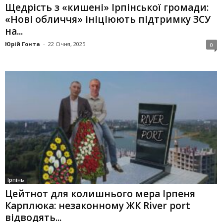
Щедрість з «кишені» Ірпінської громади:
«Нові обличчя» ініціюють підтримку ЗСУ
на...
Юрій Гонта
-
22 Січня, 2025
0
Ірпінь
Цейтнот для колишнього мера Ірпеня
Карплюка: незаконному ЖК River port
відводять...