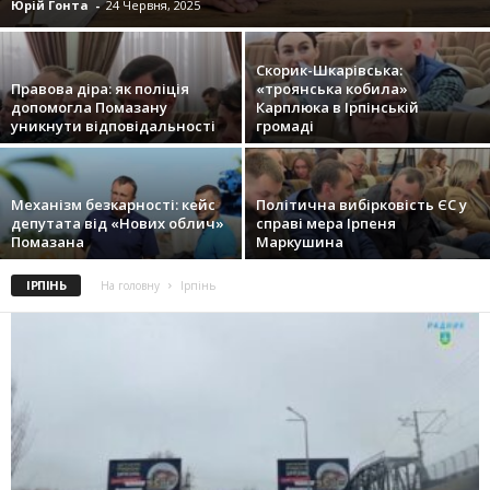
Юрій Гонта
-
24 Червня, 2025
Скорик-Шкарівська:
Правова діра: як поліція
«троянська кобила»
допомогла Помазану
Карплюка в Ірпінській
уникнути відповідальності
громаді
Механізм безкарності: кейс
Політична вибірковість ЄС у
депутата від «Нових облич»
справі мера Ірпеня
Помазана
Маркушина
ІРПІНЬ
На головну
Ірпінь