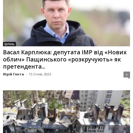
Ірпінь
Васал Карплюка: депутата ІМР від «Нових
облич» Пащинського «розкручують» як
претендента...
Юрій Гонта
-
15 Січня, 2025
0