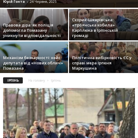
Юрій Гонта
-
24 Червня, 2025
Скорик-Шкарівська:
Правова діра: як поліція
«троянська кобила»
допомогла Помазану
Карплюка в Ірпінській
уникнути відповідальності
громаді
Механізм безкарності: кейс
Політична вибірковість ЄС у
депутата від «Нових облич»
справі мера Ірпеня
Помазана
Маркушина
ІРПІНЬ
На головну
Ірпінь