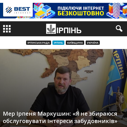
ІРПІНСЬКА РАДА
ІРПІНЬ
КИЇВЩИНА
УКРАЇНА
Мер Ірпеня Маркушин: «Я не збираюся
обслуговувати інтереси забудовників»