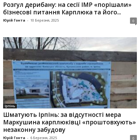
Розгул дерибану: на сесії ІМР «порішали»
бізнесові питання Карплюка та його...
Юрій Гонта
-
10 Березня, 2025
0
Ірпінь
Шматують Ірпінь: за відсутності мера
Маркушина карплюківці «проштовхують»
незаконну забудову
Юрій Гонта
-
6 Березня, 2025
0