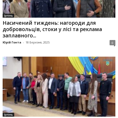
Ірпінь
Насичений тиждень: нагороди для
добровольців, стоки у лісі та реклама
заплавного...
Юрій Гонта
-
18 Березня, 2025
0
Ірпінь