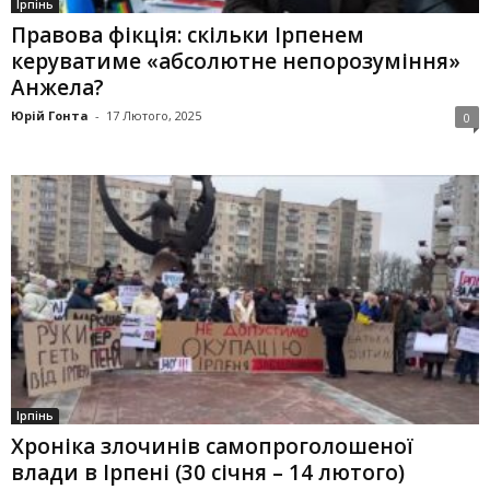
Ірпінь
Правова фікція: скільки Ірпенем
керуватиме «абсолютне непорозуміння»
Анжела?
Юрій Гонта
-
17 Лютого, 2025
0
Ірпінь
Хроніка злочинів самопроголошеної
влади в Ірпені (30 січня – 14 лютого)