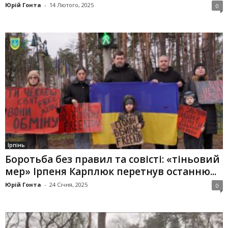
Юрій Гонта
-
14 Лютого, 2025
0
Ірпінь
Боротьба без правил та совісті: «тіньовий
мер» Ірпеня Карплюк перетнув останню...
Юрій Гонта
-
24 Січня, 2025
0