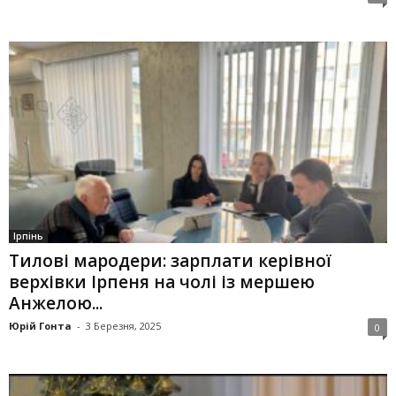
Ірпінь
Тилові мародери: зарплати керівної
верхівки Ірпеня на чолі із мершею
Анжелою...
Юрій Гонта
-
3 Березня, 2025
0