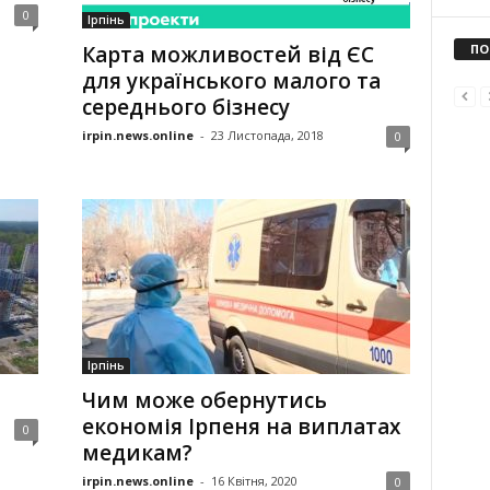
0
Ірпінь
Карта можливостей від ЄС
ПО
для українського малого та
середнього бізнесу
irpin.news.online
-
23 Листопада, 2018
0
Ірпінь
Чим може обернутись
економія Ірпеня на виплатах
0
медикам?
irpin.news.online
-
16 Квітня, 2020
0