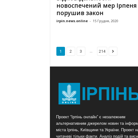
новоспечений мер Ірпеня
порушив закон
irpin.news.online
-
15 Грудня, 2020
...
1
2
3
214
Проект “Ірпінь онлайн” є незалежним
альтернативним джерелом новин та інформ
міста Ірпінь, Київщини та України. Проект 
читачеві тільки факти. Аналіз подій та висн