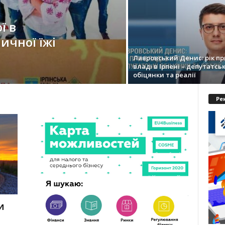
ї в
ичної їжі
Лавровський Денис: рік пр
владі в Ірпені – депутатськ
обіцянки та реалії
Ре
и