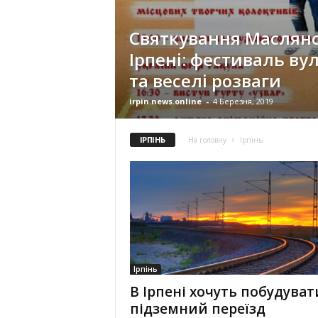
Святкування Масляно
Ірпені: фестиваль вул
та веселі розваги
irpin.news.online
-
4 Березня, 2019
ІРПІНЬ
На головну
Ірпінь
Ірпінь
В Ірпені хочуть побудуват
підземний переїзд