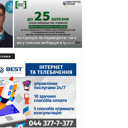
и
і
Інструкція: як перевірити, чи є
ви у списках виборців в Ірпені
клама