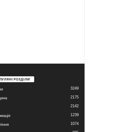
ПУЛЯНІ РОЗДІЛИ
3249
ни
2175
щина
2142
ь
1239
мація
1074
піння