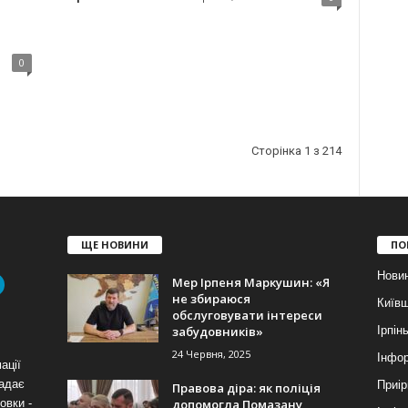
0
Сторінка 1 з 214
ЩЕ НОВИНИ
ПО
Нови
Мер Ірпеня Маркушин: «Я
не збираюся
Київ
обслуговувати інтереси
забудовників»
Ірпін
24 Червня, 2025
Інфор
ації
надає
Приір
Правова діра: як поліція
допомогла Помазану
овки -