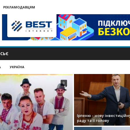
РЕКЛАМОДАВЦЯМ
СЬЄ
А
УКРАЇНА
0
Ірпеню – нову інвестиційн
раду та її голову