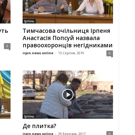
Ірпінь
уть
Тимчасова очільниця Ірпеня
Анастасія Попсуй назвала
правоохоронців негідниками
0
irpin.news.online
-
15 Серпня, 2019
0
Ірпінь
Де плитка?
irpin.news.online
-
29 Березня, 2017
0