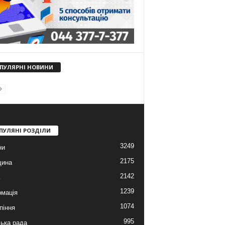
ПУЛЯРНІ НОВИНИ
ПУЛЯНІ РОЗДІЛИ
3249
ни
2175
щина
2142
ь
1239
мація
1074
піння
995
ська рада