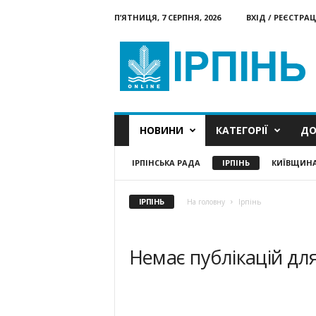
П’ЯТНИЦЯ, 7 СЕРПНЯ, 2026
ВХІД / РЕЄСТРАЦ
Ірпінь
онлайн
НОВИНИ
КАТЕГОРІЇ
ДО
ІРПІНСЬКА РАДА
ІРПІНЬ
КИЇВЩИН
ІРПІНЬ
На головну
Ірпінь
Немає публікацій дл