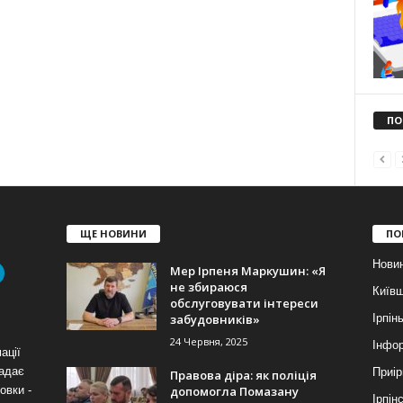
ПО
ЩЕ НОВИНИ
ПО
Нови
Мер Ірпеня Маркушин: «Я
не збираюся
Київ
обслуговувати інтереси
забудовників»
Ірпін
24 Червня, 2025
Інфор
ації
надає
Приір
Правова діра: як поліція
допомогла Помазану
овки -
Ірпін