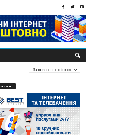
За оглядовою оцінкою
клама