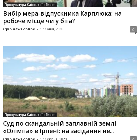
Прокуратура Київської області
Вибір мера-відпускника Карплюка: на
робоче місце чи у біга?
irpin.news.online
-
17 Січня, 2018
0
Прокуратура Київської області
Суд по скандальній заплавній землі
«Олімпа» в Ірпені: на засідання не...
irpin.news.online
-
17 Серпня, 2020
0