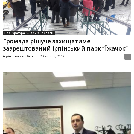
Прокуратура Київської області
Громада рішуче захищатиме
заарештований ірпінський парк “Їжачок”
irpin.news.online
-
12 Лютого, 2018
0