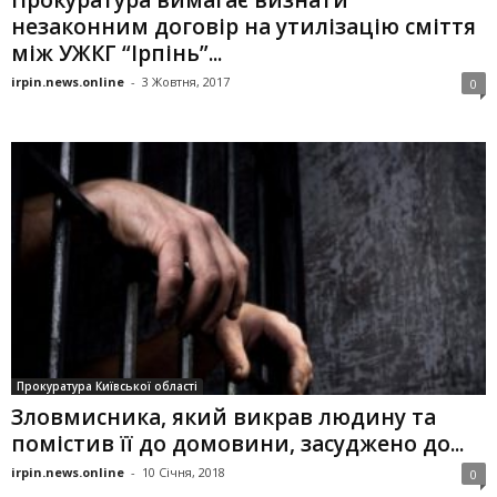
Прокуратура вимагає визнати
незаконним договір на утилізацію сміття
між УЖКГ “Ірпінь”...
irpin.news.online
-
3 Жовтня, 2017
0
Прокуратура Київської області
Зловмисника, який викрав людину та
помістив її до домовини, засуджено до...
irpin.news.online
-
10 Січня, 2018
0