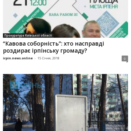
Прокуратура Київської області
“Кавова соборність”: хто насправді
роздирає ірпінську громаду?
irpin.news.online
-
15 Січня, 2018
0