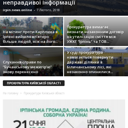
неправдивої інформації
irpin.news.online
-
7 Лютого, 2018
Прокуратура вимагає
На мітинг проти Карплюка в
визнати незаконним договір
Ірпені вийшло вп’ятеро
на утилізацію сміття між
більше людей, ніж на його...
УЖКГ “Ірпінь” та ТОВ...
У суді прокуратура
намагається повернути
Слухання справи по
державі ділянки в
“Бучанському межигір’ю”
Біличанському лісі, які
знову перенесено
незаконно опинилися...
ПРОКУРАТУРА КИЇВСЬКОЇ ОБЛАСТІ
На головну
Прокуратура Київської області