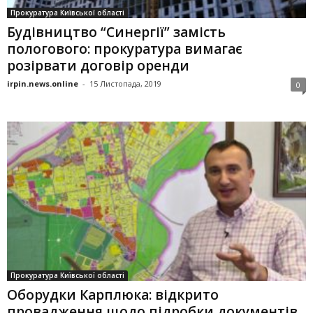
Прокуратура Київської області
Будівництво “Синергії” замість
пологового: прокуратура вимагає
розірвати договір оренди
irpin.news.online
-
15 Листопада, 2019
0
Прокуратура Київської області
Оборудки Карплюка: відкрито
провадження щодо підробки документів