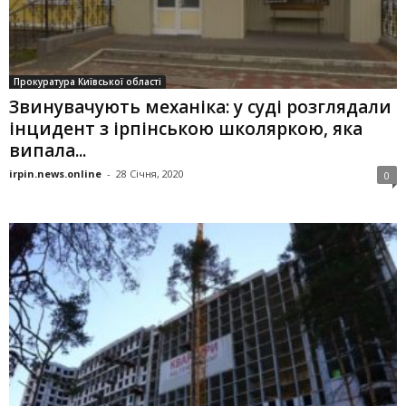
Прокуратура Київської області
Звинувачують механіка: у суді розглядали
інцидент з ірпінською школяркою, яка
випала...
irpin.news.online
-
28 Січня, 2020
0