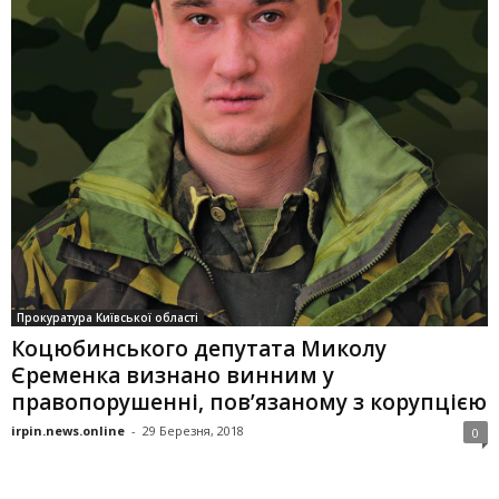
Прокуратура Київської області
Коцюбинського депутата Миколу
Єременка визнано винним у
правопорушенні, пов’язаному з корупцією
irpin.news.online
-
29 Березня, 2018
0