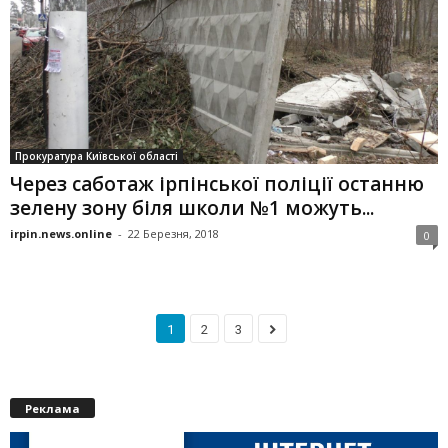
Прокуратура Київської області
Через саботаж ірпінської поліції останню
зелену зону біля школи №1 можуть...
irpin.news.online
-
22 Березня, 2018
0
1
2
3
Реклама