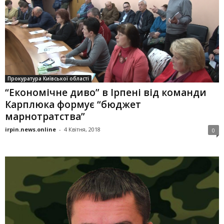
Прокуратура Київської області
“Економічне диво” в Ірпені від команди
Карплюка формує “бюджет
марнотратства”
irpin.news.online
-
4 Квітня, 2018
0