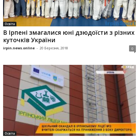
Освіта
В Ірпені змагалися юні дзюдоїсти з різних
куточків України
irpin.news.online
-
20 Березня, 2018
0
Освіта