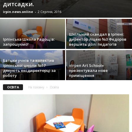
дитсадки.
irpin.news.online
-
2 Серпня, 2016
Шкільний скандал в Ірпені:
Ірпінська Школа Радощів:
директор ліцею №3 Федоров
запрошуємо!
вершить долі педагогів
Батьки учнів та колектив
ірпінської школи №17
«Irpen Art School»
дякують ексдиректорці за
презентувала нове
роботу
приміщення
ОСВІТА
На головну
Освіта