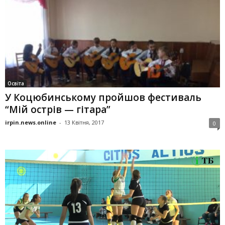
Освіта
У Коцюбинському пройшов фестиваль
“Мій острів — гітара”
irpin.news.online
-
13 Квітня, 2017
0