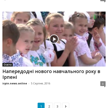
Освіта
Напередодні нового навчального року в
Ірпені
irpin.news.online
-
5 Серпня, 2016
0
1
2
3