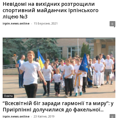
Невідомі на вихідних розтрощили
спортивний майданчик Ірпінського
ліцею №3
irpin.news.online
-
15 Березня, 2021
0
Освіта
“Всесвітній біг заради гармонії та миру”: у
Приірпінні долучилися до факельної...
irpin.news.online
-
23 Квітня, 2019
0