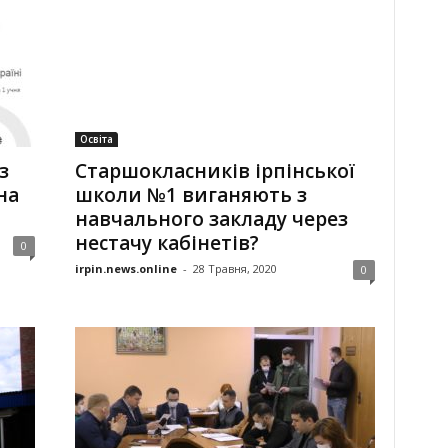
Освіта
з
Старшокласників ірпінської
на
школи №1 виганяють з
навчального закладу через
нестачу кабінетів?
0
irpin.news.online
-
28 Травня, 2020
0