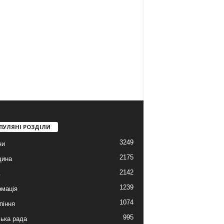
ПУЛЯНІ РОЗДІЛИ
3249
ни
2175
щина
2142
ь
1239
мація
1074
піння
995
ська рада