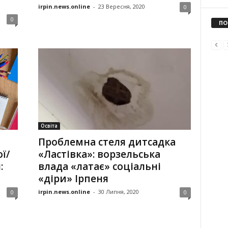
irpin.news.online
-
23 Вересня, 2020
0
0
ПО
Освіта
Проблемна стеля дитсадка
ї/
«Ластівка»: ворзельська
:
влада «латає» соціальні
«діри» Ірпеня
irpin.news.online
-
30 Липня, 2020
0
0