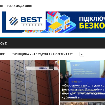
ІЯ
РЕКЛАМОДАВЦЯМ
СЬЄ
ИНЯ"
"КИЇВЩИНА - ЧАС БУДУВАТИ НОВЕ ЖИТТЯ!"
0
«Спроможна школа для к
результатів»: Уряд змінив
порядок та умови надання
субвенції в...