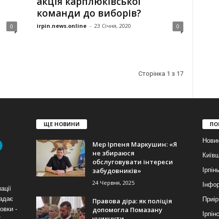
акція карплюківської
команди до виборів?
irpin.news.online
-
23 Січня, 2020
0
0
Сторінка 1 з 17
ЩЕ НОВИНИ
ПО
Нови
Мер Ірпеня Маркушин: «Я
не збираюся
Київ
обслуговувати інтереси
забудовників»
Ірпін
24 Червня, 2025
Інфор
ації
надає
Приір
Правова діра: як поліція
допомогла Помазану
овки -
Ірпін
уникнути