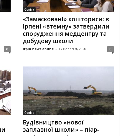
Освіта
«Замасковані» кошториси: в
Ірпені «втемну» затвердили
спорудження медцентру та
добудову школи
irpin.news.online
-
17 Березня, 2020
0
0
Освіта
Будівництво «нової
ли
заплавної школи» – піар-