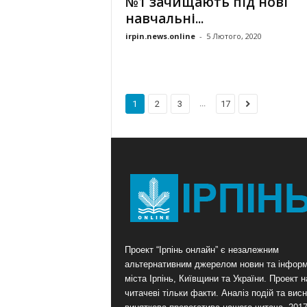
№1 зачищають під нові
навчальні...
irpin.news.online
-
5 Лютого, 2020
...
1
2
3
17
Проект “Ірпінь онлайн” є незалежним
альтернативним джерелом новин та інформ
міста Ірпінь, Київщини та України. Проект 
читачеві тільки факти. Аналіз подій та висн