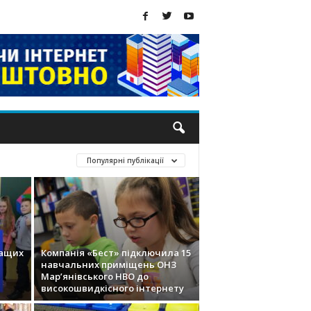
Популярні публікації
ращих
Компанія «Бест» підключила 15
навчальних приміщень ОНЗ
Мар’янівського НВО до
високошвидкісного інтернету