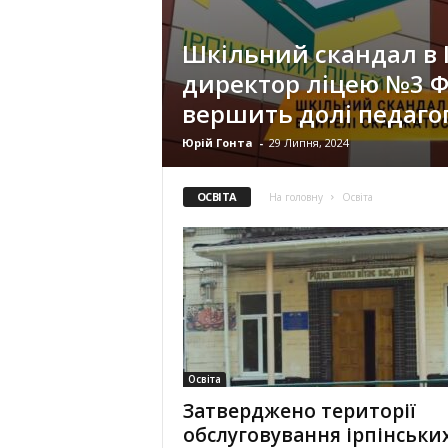
Шкільний скандал в І
директор ліцею №3 
вершить долі педагог
Юрій Гонта
-
29 Липня, 2024
ОСВІТА
На головну
Освіта
Освіта
Затверджено території
обслуговування ірпінськи