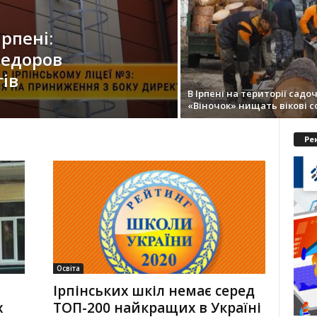
рпені:
Федоров
ів
В Ірпені на території садо
«Віночок» нищать вікові с
Ре
Освіта
Ірпінських шкіл немає серед
х
ТОП-200 найкращих в Україні