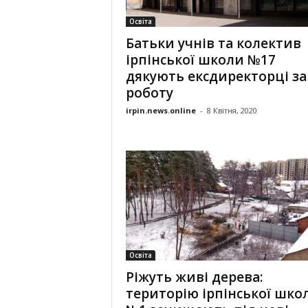
Освіта
Батьки учнів та колектив
ірпінської школи №17
дякують ексдиректорці за
роботу
irpin.news.online
-
8 Квітня, 2020
Освіта
Ріжуть живі дерева:
територію ірпінської шко