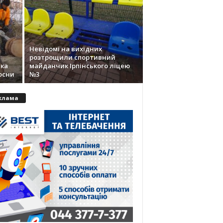
Невідомі на вихідних
розтрощили спортивний
чка
майданчик Ірпінського ліцею
осни
№3
клама