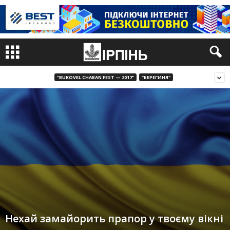
"BUKOVEL CHABAN FEST — 2017"
"БЕРЕГИНЯ"
Нехай замайорить прапор у твоєму вікні