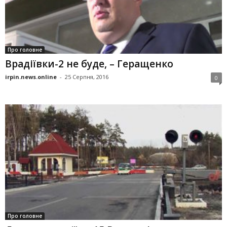
Про головне
Врадіївки-2 не буде, – Геращенко
irpin.news.online
-
25 Серпня, 2016
0
Про головне