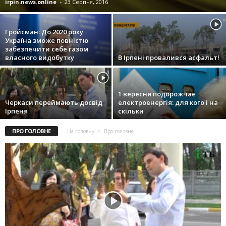
irpin.news.online
-
23 Серпня, 2016
Гройсман: До 2020 року
Україна зможе повністю
забезпечити себе газом
власного видобутку
В Ірпені провалився асфальт!
1 вересня подорожчає
Черкаси переймають досвід
електроенергія: для кого і на
Ірпеня
скільки
ПРО ГОЛОВНЕ
На головну
Про головне