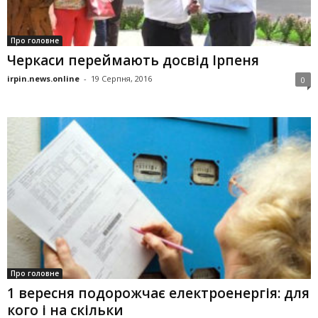
Про головне
Черкаси переймають досвід Ірпеня
irpin.news.online
-
19 Серпня, 2016
0
Про головне
1 вересня подорожчає електроенергія: для
кого і на скільки