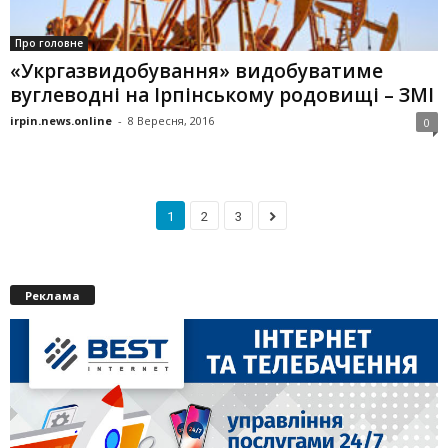
Про головне
«Укргазвидобування» видобуватиме
вуглеводні на Ірпінському родовищі – ЗМІ
irpin.news.online
-
8 Вересня, 2016
0
1
2
3
Реклама