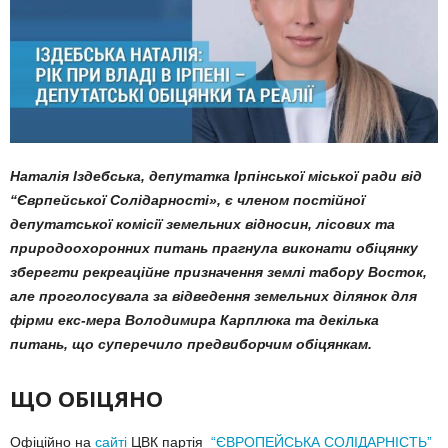
Наталія Іздебська, депутатка Ірпінської міської ради від
“Єврпейської Солідарності», є членом постійної
депутатської комісії земельних відносин, лісових та
природоохоронних питань прагнула виконати обіцянку
зберегти рекреаційне призначення землі табору Восток,
але проголосувала за відведення земельних ділянок для
фірми екс-мера Володимира Карплюка та декілька
питань, що суперечило предвиборчим обіцянкам.
ЩО ОБІЦЯНО
Офіційно на
сайті
ЦВК партія
“ЄВРОПЕЙСЬКА СОЛІДАРНІСТЬ”