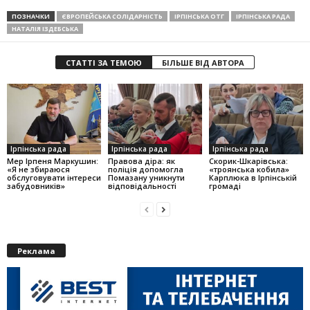
ПОЗНАЧКИ
ЄВРОПЕЙСЬКА СОЛІДАРНІСТЬ
ІРПІНСЬКА ОТГ
ІРПІНСЬКА РАДА
НАТАЛІЯ ІЗДЕБСЬКА
СТАТТІ ЗА ТЕМОЮ
БІЛЬШЕ ВІД АВТОРА
Ірпінська рада
Ірпінська рада
Ірпінська рада
Мер Ірпеня Маркушин:
Правова діра: як
Скорик-Шкарівська:
«Я не збираюся
поліція допомогла
«троянська кобила»
обслуговувати інтереси
Помазану уникнути
Карплюка в Ірпінській
забудовників»
відповідальності
громаді
Реклама