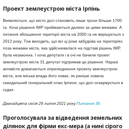
Проект землеустрою міста Ірпінь
Виявляється, що місто досі становить лише трохи більше 1700
га. Хоча рішення ІМР приймаються далеко за цими межами. А
питання збільшення території міста на 2000 га не вирішується з
2012 року. Тож виходить, що всі ці роки забудова на територіях
поза межами міста, яка здійснювалася на підставі рішень ІМР,
була незаконна. І хоча депутати і в очі не бачили проект
землеустрою міста 31 депутат підтримав це рішення. Наразі
активісти домагаються оприлюднення проекту землеустрою
міста, але міська влада його ховає, як раніше ховала
скандальний генеральний план Ірпеня, що досі оскаржується в
судах.
Дванадцята сесія 29 липня 2021 року.
Питання 38
.
Проголосувала за відведення земельних
ділянок для фірми екс-мера (а нині сірого