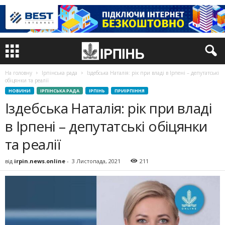
На головну
Ірпінська рада
Іздебська Наталія: рік при владі в Ірпені – депутатські
обіцянки та реалії
НОВИНИ
ІРПІНСЬКА РАДА
ІРПІНЬ
ПРИІРПІННЯ
Іздебська Наталія: рік при владі
в Ірпені – депутатські обіцянки
та реалії
від
irpin.news.online
-
3 Листопада, 2021
211