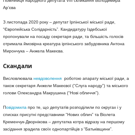
Помічниця народного депутата VIII скликання Володимира
Ар’єва
З листопада 2020 року – депутат Ірпінської міської ради,
“Європейська Солідарність”. Кандидатуру Іздебської
пропонували на посаду секретаря ради, та більшість голосів
отримала ймовірна креатура ірпінського забудовника Антона
Мирончука – Анжела Макеєва.
Скандали
Висловлювала
невдоволення
роботою апарату міської ради, а
також секретаря Анжели Макеєвої (“Слуга народу”) та міського
голови Олександра Макрушина (“Нові обличчя”).
П
овідомила
про те, що депутатів розподілили по округах і у
списках присутні представники “Нових облич” та Віолета
Кременчук-Дворнікова – депутатка котра відразу на першому
засідання зрадила своїх однопартійців з “Батьківщини”.