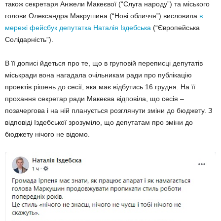
також секретаря Анжели Макеєвої (“Слуга народу”) та міського
голови Олександра Макрушина (“Нові обличчя”) висловила
в
мережі фейсбук депутатка Наталія Іздебська
(“Європейська
Солідарність”).
В її дописі йдеться про те, що в груповій переписці депутатів
міськради вона нагадала очільникам ради про публікацію
проектів рішень до сесії, яка має відбутись 16 грудня. На її
прохання секретар ради Макеєва відповіла, що сесія –
позачергова і на ній планується розглянути зміни до бюджету. З
відповіді Іздебської зрозуміло, що депутатам про зміни до
бюджету нічого не відомо.