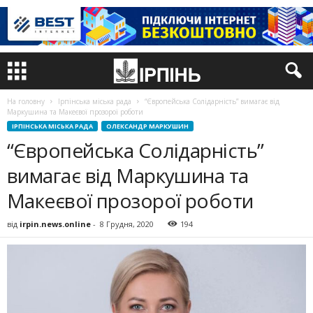
На головну
Ірпінська міська рада
“Європейська Солідарність” вимагає від
Маркушина та Макеєвої прозорої роботи
ІРПІНСЬКА МІСЬКА РАДА
ОЛЕКСАНДР МАРКУШИН
“Європейська Солідарність”
вимагає від Маркушина та
Макеєвої прозорої роботи
від
irpin.news.online
-
8 Грудня, 2020
194