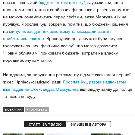
назвав ірпінський
бюджет “котом в мішку”
, зауваживши, що з
проектами навіть таких серйозних фінансових рішень депутати
не можуть ознайомитись перед сесіями, адже Маркушин їх не
публікує. Ярослав Куц, зокрема, помітив, що бюджетні рішення
на
минулих засіданнях виконкому та міськради взагалі
приймались пакетно
. Враховуючи це, депутати були змушені
голосувати за них, фактично всліпу”, що могло дозволити
“Новим обличчям” приховати бюджетні витрати на власну
передвиборчу кампанію.
Нагадаємо, за порушення регламенту під час скликання першої
ж сесії Ірпінської міської ради
Ярослав Куц разом з адвокатом
вже подав на Олександра Маркушина
відповідну заяву до поліції
та позов до суду.
ПОЗНАЧКИ
ЯРОСЛАВ КУЦ
СТАТТІ ЗА ТЕМОЮ
БІЛЬШЕ ВІД АВТОРА