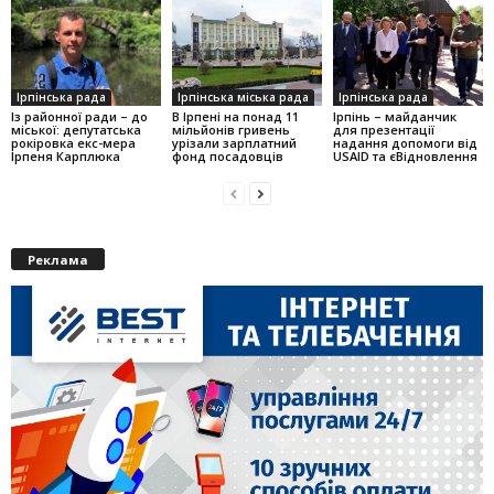
Ірпінська рада
Ірпінська міська рада
Ірпінська рада
Із районної ради – до
В Ірпені на понад 11
Ірпінь – майданчик
міської: депутатська
мільйонів гривень
для презентації
рокіровка екс-мера
урізали зарплатний
надання допомоги від
Ірпеня Карплюка
фонд посадовців
USAID та єВідновлення
Реклама