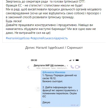
Допис Наталії Іздебської / Скриншот