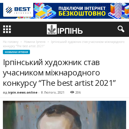
На головну
Новини Ірпеня
Ірпінський художник став учасником міжнародного
конкурсу “The best artist 2021”
НОВИНИ ІРПЕНЯ
Ірпінський художник став
учасником міжнародного
конкурсу “The best artist 2021”
від
irpin.news.online
-
8 Лютого, 2021
206