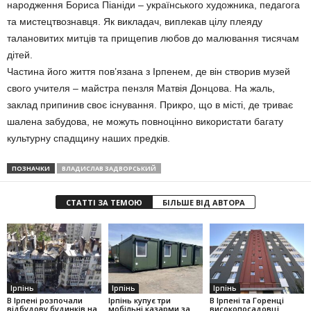
народження Бориса Піаніди – українського художника, педагога
та мистецтвознавця. Як викладач, виплекав цілу плеяду
талановитих митців та прищепив любов до малювання тисячам
дітей.
Частина його життя пов’язана з Ірпенем, де він створив музей
свого учителя – майстра пензля Матвія Донцова. На жаль,
заклад припинив своє існування. Прикро, що в місті, де триває
шалена забудова, не можуть повноцінно використати багату
культурну спадщину наших предків.
ПОЗНАЧКИ
ВЛАДИСЛАВ ЗАДВОРСЬКИЙ
СТАТТІ ЗА ТЕМОЮ
БІЛЬШЕ ВІД АВТОРА
Ірпінь
Ірпінь
Ірпінь
В Ірпені розпочали
Ірпінь купує три
В Ірпені та Горенці
відбудову будинків на
мобільні казарми за
високопосадовці