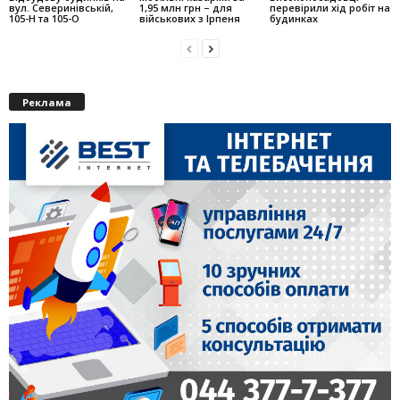
вул. Северинівській,
1,95 млн грн – для
перевірили хід робіт на
105-Н та 105-О
військових з Ірпеня
будинках
Реклама