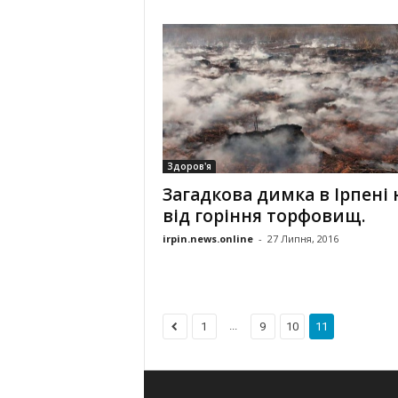
Здоров'я
Загадкова димка в Ірпені 
від горіння торфовищ.
irpin.news.online
-
27 Липня, 2016
...
1
9
10
11