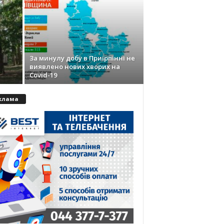
За минулу добу в Приірпінні не
виявлено нових хворих на
Covid-19
клама