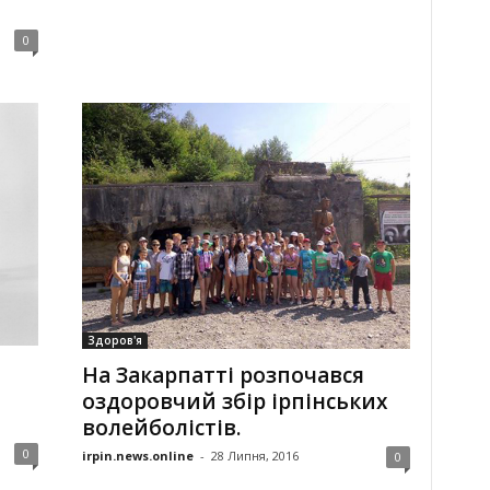
0
Здоров'я
На Закарпатті розпочався
оздоровчий збір ірпінських
волейболістів.
0
irpin.news.online
-
28 Липня, 2016
0