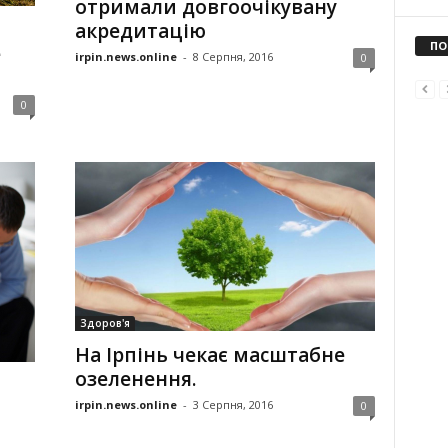
отримали довгоочікувану
акредитацію
ПО
е
irpin.news.online
-
8 Серпня, 2016
0
0
Здоров'я
На Ірпінь чекає масштабне
озеленення.
irpin.news.online
-
3 Серпня, 2016
0