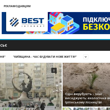
РЕКЛАМОДАВЦЯМ
СЬЄ
ИНЯ"
"КИЇВЩИНА - ЧАС БУДУВАТИ НОВЕ ЖИТТЯ!"
0
Одні вирубують – інші
висаджують: екологічна ак
Ірпінському лісництві