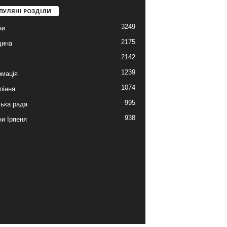
ПУЛЯНІ РОЗДІЛИ
3249
ни
2175
щина
2142
ь
1239
мація
1074
піння
995
ська рада
938
и Ірпеня