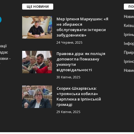
ЩЕ НОВИНИ
ПО
Нови
Мер Ірпеня Маркушин: «Я
не збираюся
Київ
обслуговувати інтереси
забудовників»
Ірпін
24 Червня, 2025
Інфор
ації
надає
Приір
Правова діра: як поліція
допомогла Помазану
овки -
Ірпін
уникнути
7
відповідальності
Новин
30 Квітня, 2025
Скорик-Шкарівська:
«троянська кобила»
Карплюка в Ірпінській
громаді
29 Квітня, 2025