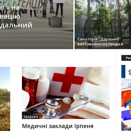
і – на
еацію
ндальний
Санаторій “Дружний”
виставлено на продаж
Ре
Здоров'я
Медичні заклади Ірпеня