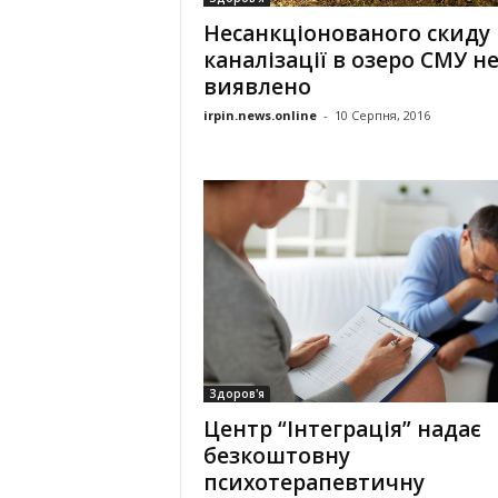
Несанкціонованого скиду
каналізації в озеро СМУ н
виявлено
irpin.news.online
-
10 Серпня, 2016
Здоров'я
Центр “Інтеграція” надає
безкоштовну
психотерапевтичну