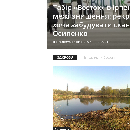
Табір «Восток» в Ірпен
межі знищення: рекр
хоче забудувати ска
Осипенко
irpin.news.online
-
8 Квітня, 2021
ЗДОРОВ'Я
На головну
Здоров'я
Здоров'я