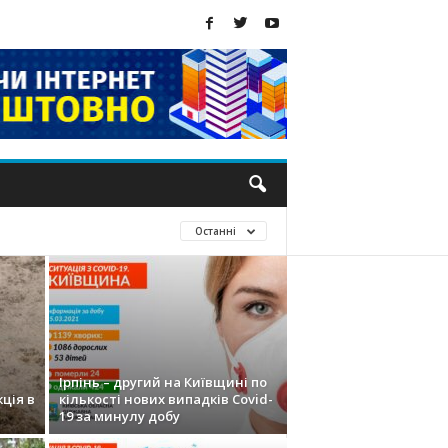
Останні
Ірпінь – другий на Київщині по
ція в
кількості нових випадків Covid-
19 за минулу добу