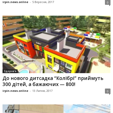
irpin.news.online
-
5 Вересня, 2017
0
Здоров'я
До нового дитсадка “Колібрі” приймуть
300 дітей, а бажаючих — 800!
irpin.news.online
-
13 Липня, 2017
0