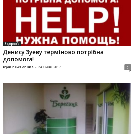
Здоров'я
Денису Зуеву терміново потрібна
допомога!
irpin.news.online
-
24 Січня, 2017
0