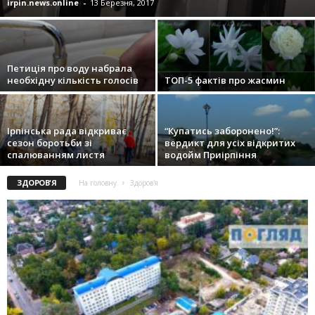
irpin.news.online
-
13 Березня, 2017
Петиція про воду набрала
необхідну кількість голосів
ТОП-5 фактів про жасмин
Ірпінська рада відкриває
“Купатись заборонено!”:
сезон боротьби зі
вердикт для усіх відкритих
спалюванням листя
водойм Приірпіння
ЗДОРОВ'Я
На головну
Здоров'я