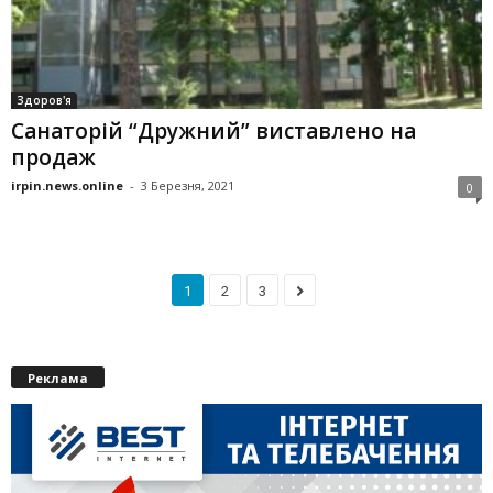
Здоров'я
Санаторій “Дружний” виставлено на
продаж
irpin.news.online
-
3 Березня, 2021
0
1
2
3
Реклама