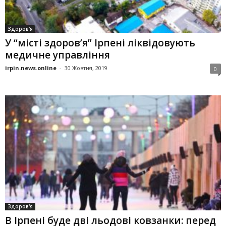
Здоров'я
У “місті здоров’я” Ірпені ліквідовують
медичне управління
irpin.news.online
-
30 Жовтня, 2019
0
Здоров'я
В Ірпені буде дві льодові ковзанки: перед