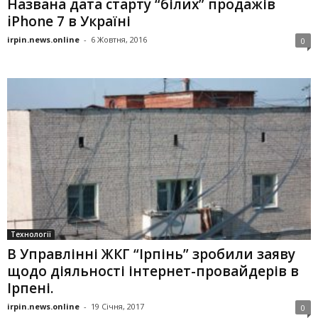
Названа дата старту “білих” продажів
iPhone 7 в Україні
irpin.news.online
-
6 Жовтня, 2016
0
Технології
В Управлінні ЖКГ “Ірпінь” зробили заяву
щодо діяльності інтернет-провайдерів в
Ірпені.
irpin.news.online
-
19 Січня, 2017
0