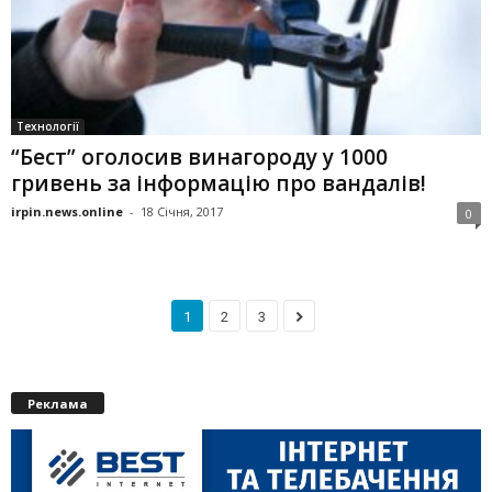
Технології
“Бест” оголосив винагороду у 1000
гривень за інформацію про вандалів!
irpin.news.online
-
18 Січня, 2017
0
1
2
3
Реклама