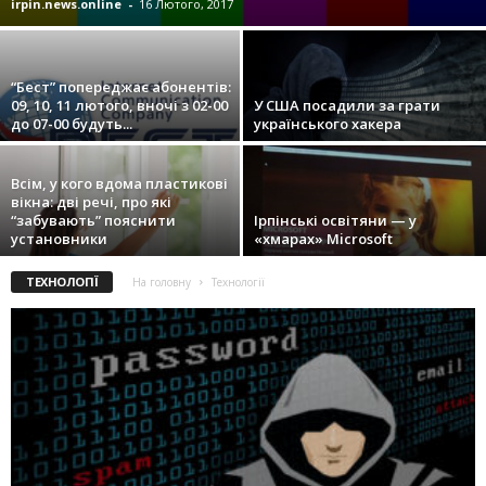
irpin.news.online
-
16 Лютого, 2017
“Бест” попереджає абонентів:
09, 10, 11 лютого, вночі з 02-00
У США посадили за грати
до 07-00 будуть...
українського хакера
Всім, у кого вдома пластикові
вікна: дві речі, про які
“забувають” пояснити
Ірпінські освітяни — у
установники
«хмарах» Microsoft
ТЕХНОЛОГІЇ
На головну
Технології