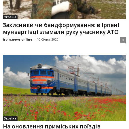
Україна
Захисники чи бандформування: в Ірпені
мунвартівці зламали руку учаснику АТО
irpin.news.online
-
10 Січня, 2020
0
Україна
На оновлення приміських поїздів