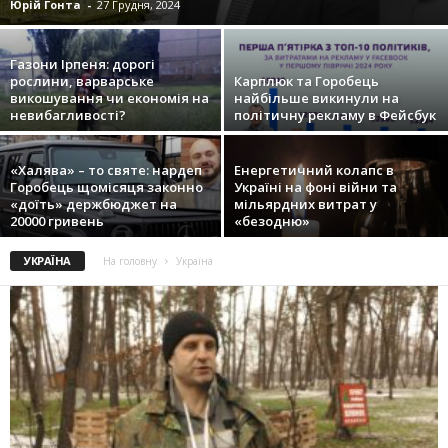
Юрій Гонта
-
27 Грудня, 2024
Газони Ірпеня: дорогі
рослини, варварське
Карплюк та Горобець
викошування чи економія на
найбільше викинули на
невибагливості?
політичну рекламу в Фейсбук
«Халява» – то святе: нардеп
Енергетичний колапс в
Горобець щомісяця законно
Україні на фоні війни та
«доїть» держбюджет на
мільярдних витрат у
20000 гривень
«безодню»
УКРАЇНА
На головну
Україна