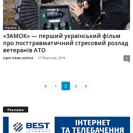
Україна
«ЗАМОК» — перший український фільм
про посттравматичний стресовий розлад
ветеранів АТО
irpin.news.online
-
27 Вересня, 2019
0
1
2
3
Реклама