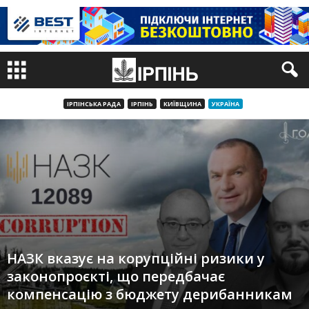
ІРПІНСЬКА РАДА
ІРПІНЬ
КИЇВЩИНА
УКРАЇНА
НАЗК вказує на корупційні ризики у
законопроєкті, що передбачає
компенсацію з бюджету дерибанникам