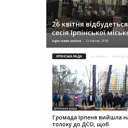
26 квітня відбудеться
сесія Ірпінської міськ
irpin.news.online
-
12 Квітня, 2018
ІРПІНСЬКА РАДА
На головну
Ірпінська р
Ірпінська рада
Громада Ірпеня вийшла н
толоку до ДСО, щоб