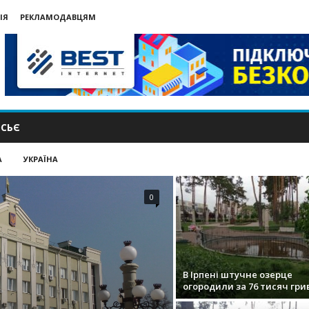
ІЯ
РЕКЛАМОДАВЦЯМ
СЬЄ
А
УКРАЇНА
0
В Ірпені штучне озерце
огородили за 76 тисяч гри