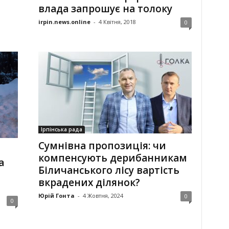
влада запрошує на толоку
irpin.news.online
-
4 Квітня, 2018
0
Ірпінська рада
Сумнівна пропозиція: чи
компенсують дерибанникам
а
Біличанського лісу вартість
вкрадених ділянок?
Юрій Гонта
-
4 Жовтня, 2024
0
0