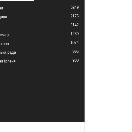
3249
ни
2175
щина
2142
ь
1239
мація
1074
піння
995
ська рада
938
и Ірпеня