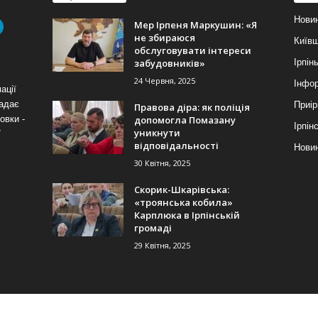
Нови
Мер Ірпеня Маркушин: «Я
не збираюся
Київ
обслуговувати інтереси
забудовників»
Ірпін
24 Червня, 2025
Інфор
ації
надає
Приір
Правова діра: як поліція
допомогла Помазану
овки -
Ірпін
уникнути
7
відповідальності
Новин
30 Квітня, 2025
Скорик-Шкарівська:
«троянська кобила»
Карплюка в Ірпінській
громаді
29 Квітня, 2025