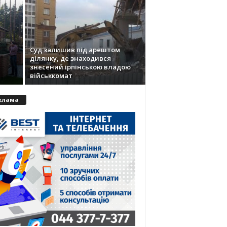
Суд залишив під арештом
ділянку, де знаходився
знесений ірпінською владою
військкомат
клама