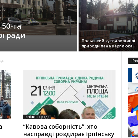
 50-та
ої ради
Польський куточок живої
природи пана Карплюка?
Ре
ада
Ірпінська рада
а
“Кавова соборність”: хто
насправді роздирає ірпінську