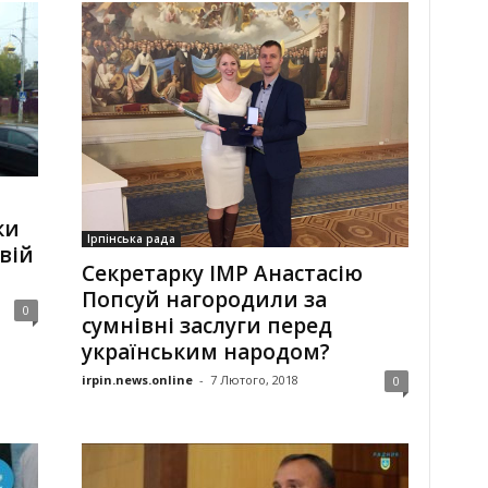
ки
Ірпінська рада
вій
Секретарку ІМР Анастасію
Попсуй нагородили за
0
сумнівні заслуги перед
українським народом?
irpin.news.online
-
7 Лютого, 2018
0