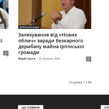
Ірпінська рада
Залякування від «Нових
і
облич» заради безкарного
дерибану майна Ірпінської
громади
0
Юрій Гонта
-
22 Жовтня, 2024
0
Сторінка 1 з 99
ЩЕ НОВИНИ
ПО