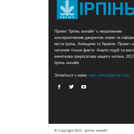
Проект “Ірпінь онлайн” є незалежним
альтернативним джерелом новин та інформ
міста Ірпінь, Київщини та України. Проект 
читачеві тільки факти. Аналіз подій та висн
виняткова прерогатива нашого читача. 201
Ірпінь онлайн
Зв'яжіться з нами:
irpin.online@gmail.com
© Copyright 2025 - Ірпінь онлайн