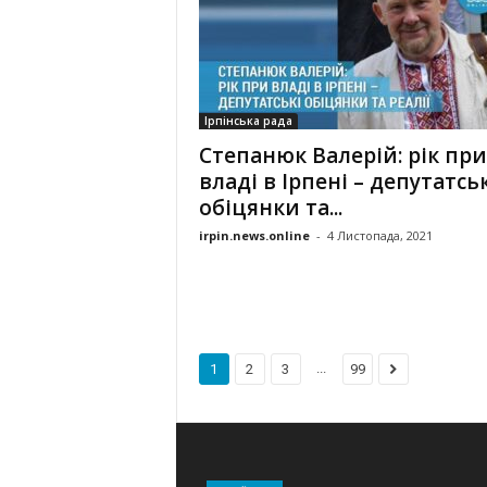
Ірпінська рада
Степанюк Валерій: рік при
владі в Ірпені – депутатськ
обіцянки та...
irpin.news.online
-
4 Листопада, 2021
...
1
2
3
99