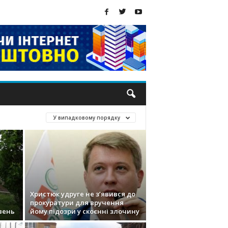
У випадковому порядку
Христюк удруге не з’явився до
прокуратури для вручення
вень
йому підозри у скоєнні злочину