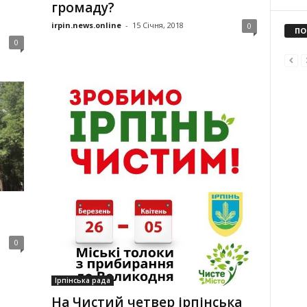
громаду?
irpin.news.online
-
15 Січня, 2018
0
ПО
0
0
Ірпінська рада
На Чистий четвер ірпінська