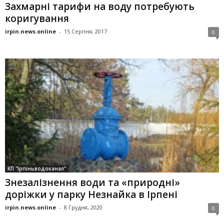
Захмарні тарифи на воду потребують
коригування
irpin.news.online
-
15 Серпня, 2017
0
КП "Ірпіньводоканал"
Знезалізнення води та «природні»
доріжки у парку Незнайка в Ірпені
irpin.news.online
-
8 Грудня, 2020
0