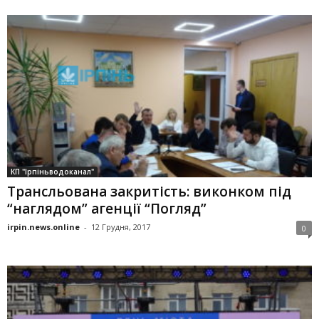
КП "Ірпіньводоканал"
Трансльована закритість: виконком під
“наглядом” агенції “Погляд”
irpin.news.online
-
12 Грудня, 2017
0