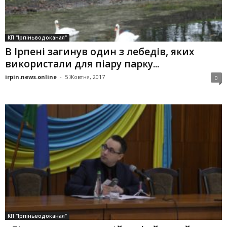
КП "Ірпіньводоканал"
В Ірпені загинув один з лебедів, яких
використали для піару парку...
irpin.news.online
-
5 Жовтня, 2017
0
КП "Ірпіньводоканал"