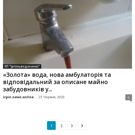
КП "Ірпіньводоканал"
«Золота» вода, нова амбулаторія та
відповідальний за описане майно
забудовників у...
irpin.news.online
-
23 Червня, 2020
0
1
2
3