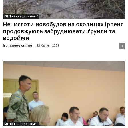
КП "Ірпіньводоканал"
Нечистоти новобудов на околицях Ірпеня
продовжують забруднювати ґрунти та
водойми
irpin.news.online
-
13 Квітня, 2021
0
КП "Ірпіньводоканал"