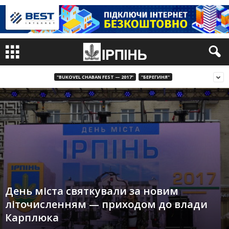
"BUKOVEL CHABAN FEST — 2017"
"БЕРЕГИНЯ"
День міста святкували за новим
літочисленням — приходом до влади
Карплюка