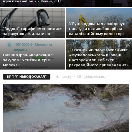
irpin.news.online
-
2 Жовтня, 2017
У Бучі водоканал ліквідовує
“Водяні” тарифи зменшилися
наслідки великої аварії на
за рахунок лічильників
каналізаційному колекторі
Заказник чи парк: захисників
Навіщо Ірпіньводоканал
«Мужеловського» в Ірпені
закупив 15 тисяч літрів
насторожили «об’єкти
молока?
рекреаційного призначення»
КП "ІРПІНЬВОДОКАНАЛ"
На головну
КП "Ірпіньводоканал"