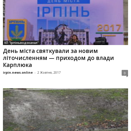
КП "Ірпіньводоканал"
День міста святкували за новим
літочисленням — приходом до влади
Карплюка
irpin.news.online
-
2 Жовтня, 2017
0