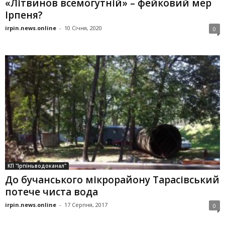
«Літвинов всемогутній» – фейковий мер
Ірпеня?
irpin.news.online
-
10 Січня, 2020
0
КП "Ірпіньводоканал"
До бучанського мікрорайону Тарасівський
потече чиста вода
irpin.news.online
-
17 Серпня, 2017
0