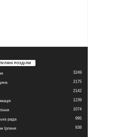
ПУЛЯНІ РОЗДІЛИ
3249
ни
2175
щина
2142
ь
1239
мація
1074
піння
995
ська рада
938
и Ірпеня