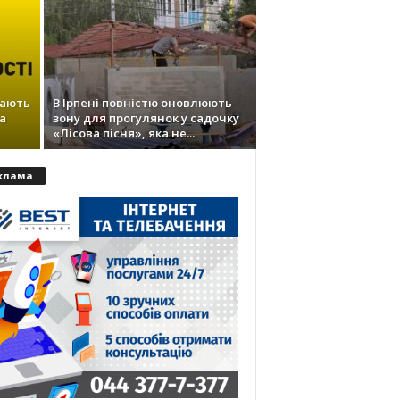
кають
В Ірпені повністю оновлюють
а
зону для прогулянок у садочку
«Лісова пісня», яка не...
клама