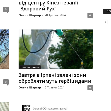
від центру Кінезітерапії
“Здоровий Рух”
0
ПО
Олена Шаргар
-
28 Травня, 2024
0
Новини Ірпеня
Завтра в Ірпені зелені зони
оброблятимуть гербіцидами
0
Олена Шаргар
-
7 Травня, 2024
0