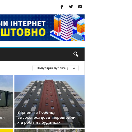
Популярні публікації
В Ірпені та Горенці
для
високопосадовці перевірили
хід робіт на будинках