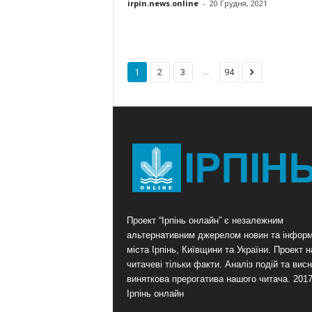
irpin.news.online
-
20 Грудня, 2021
...
1
2
3
94
Проект “Ірпінь онлайн” є незалежним
альтернативним джерелом новин та інформ
міста Ірпінь, Київщини та України. Проект 
читачеві тільки факти. Аналіз подій та висн
виняткова прерогатива нашого читача. 201
Ірпінь онлайн