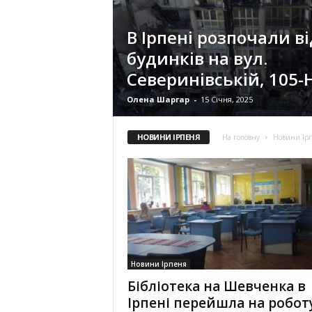
В Ірпені розпочали в
будинків на вул.
Северинівській, 105-Н
Олена Шаргар
-
15 Січня, 2025
НОВИНИ ІРПЕНЯ
На головну
Новини Ір
Новини Ірпеня
Бібліотека на Шевченка в
Ірпені перейшла на робот