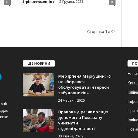
irpin.news.online
-
2 Грудня, 2021
0
0
Сторінка 1 з 94
ЩЕ НОВИНИ
ПО
Нови
Мер Ірпеня Маркушин: «Я
не збираюся
Київ
обслуговувати інтереси
забудовників»
Ірпін
24 Червня, 2025
Інфор
ації
надає
Приір
Правова діра: як поліція
допомогла Помазану
овки -
Ірпін
уникнути
7
відповідальності
Новин
30 Квітня, 2025