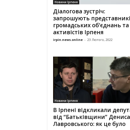
Новини Ірпеня
Діалогова зустріч:
запрошують представник
громадських об’єднань та
активістів Ірпеня
irpin.news.online
-
23 Лютого, 2022
Новини Ірпеня
В Ірпені відкликали депут
від “Батьківщини” Дениса
Лавровського: як це було