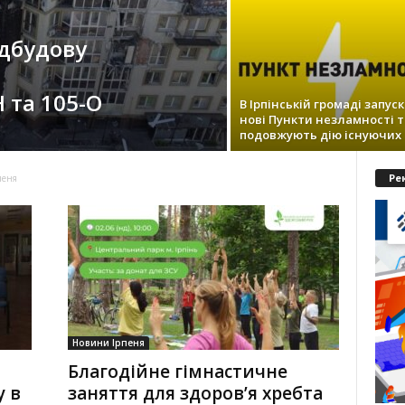
ідбудову
 та 105-О
В Ірпінській громаді запус
нові Пункти незламності т
подовжують дію існуючих
Ре
пеня
Новини Ірпеня
Благодійне гімнастичне
у в
заняття для здоров’я хребта