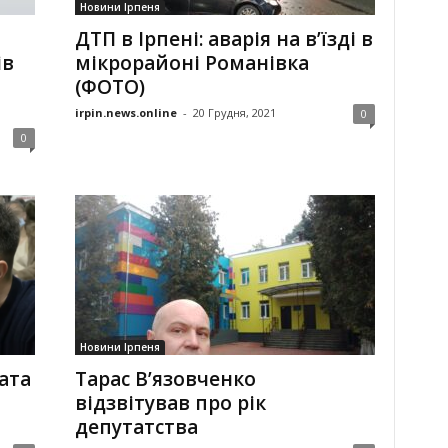
Новини Ірпеня
ДТП в Ірпені: аварія на в’їзді в
ів
мікрорайоні Романівка
(ФОТО)
irpin.news.online
-
20 Грудня, 2021
0
0
Новини Ірпеня
ата
Тарас В’язовченко
відзвітував про рік
депутатства