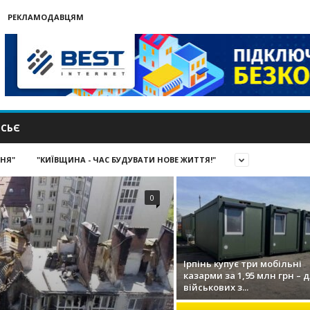
РЕКЛАМОДАВЦЯМ
СЬЄ
ИНЯ"
"КИЇВЩИНА - ЧАС БУДУВАТИ НОВЕ ЖИТТЯ!"
0
Ірпінь купує три мобільні
казарми за 1,95 млн грн – 
військових з...