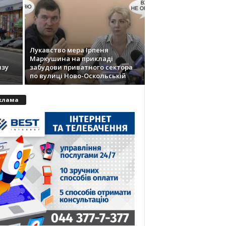
Лукавство мера Ірпеня
Маркушина на прикладі
изу
забудови приватного сектора
по вулиці Ново-Оскольській
клама