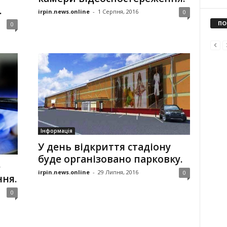
.
irpin.news.online
-
1 Серпня, 2016
0
ПО
0
Інформація
У день відкриття стадіону
буде організовано парковку.
е
irpin.news.online
-
29 Липня, 2016
0
ня.
0