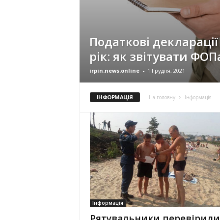
Податкові декларації
рік: як звітувати ФО
irpin.news.online
-
1 Грудня, 2021
ІНФОРМАЦІЯ
На головну
Інформація
Інформація
Рятувальники перевірили