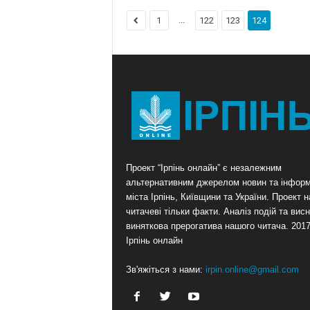
...
1
122
123
124
Проект “Ірпінь онлайн” є незалежним
альтернативним джерелом новин та інформ
міста Ірпінь, Київщини та України. Проект 
читачеві тільки факти. Аналіз подій та висн
виняткова прерогатива нашого читача. 201
Ірпінь онлайн
Зв'яжіться з нами:
irpin.online@gmail.com