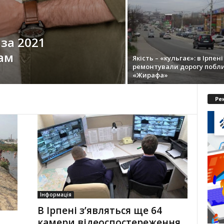
 за 2021
Пам
Якість – «кульгає»: в Ірпені
ремонтували дорогу побл
«Жирафа»
Ре
Інформація
В Ірпені з’являться ще 64
камери відеоспостереження.