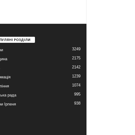
ПУЛЯНІ РОЗДІЛИ
3249
ни
2175
щина
2142
ь
1239
мація
1074
піння
995
ська рада
938
и Ірпеня