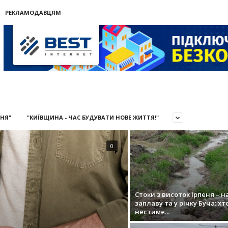
РЕКЛАМОДАВЦЯМ
СЬЄ
ИНЯ"
"КИЇВЩИНА - ЧАС БУДУВАТИ НОВЕ ЖИТТЯ!"
0
Стоки з висоток Ірпеня – н
заплаву та у річку Буча: хт
нестиме...