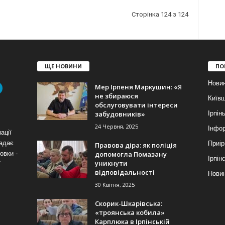
Сторінка 124 з 124
ЩЕ НОВИНИ
ПО
Нови
Мер Ірпеня Маркушин: «Я
не збираюся
Київ
обслуговувати інтереси
забудовників»
Ірпін
24 Червня, 2025
Інфор
ації
надає
Приір
Правова діра: як поліція
допомогла Помазану
овки -
Ірпін
уникнути
7
відповідальності
Новин
30 Квітня, 2025
Скорик-Шкарівська:
«троянська кобила»
Карплюка в Ірпінській