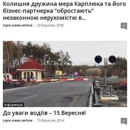
Колишня дружина мера Карплюка та його
бізнес-партнерка “обростають”
незаконною нерухомістю в...
irpin.news.online
-
23 Березня, 2018
0
Інформація
До уваги водіїв – 15 Вересня!
irpin.news.online
-
15 Вересня, 2016
0