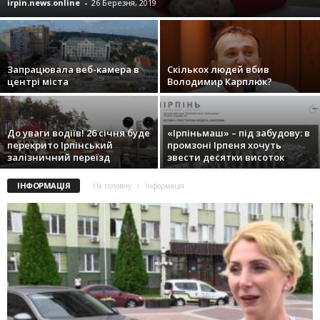
irpin.news.online
-
26 Березня, 2019
Запрацювала веб-камера в
Скількох людей вбив
центрі міста
Володимир Карплюк?
До уваги водіїв! 26 січня буде
«Ірпіньмаш» – під забудову: в
перекрито Ірпінський
промзоні Ірпеня хочуть
залізничний переїзд
звести десятки висоток
ІНФОРМАЦІЯ
На головну
Інформація