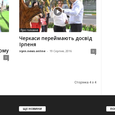
Про головне
Черкаси переймають досвід
Ірпеня
ому
irpin.news.online
-
19 Серпня, 2016
0
0
Сторінка 4 з 4
ЩЕ НОВИНИ
ПО