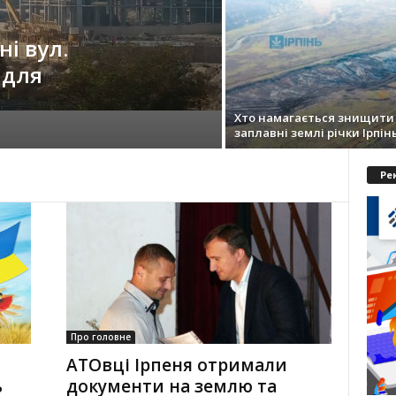
ні вул.
 для
Хто намагається знищити
заплавні землі річки Ірпін
Ре
Про головне
АТОвці Ірпеня отримали
ь
документи на землю та