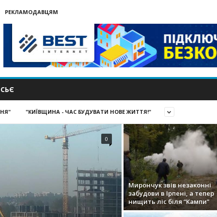
РЕКЛАМОДАВЦЯМ
СЬЄ
ИНЯ"
"КИЇВЩИНА - ЧАС БУДУВАТИ НОВЕ ЖИТТЯ!"
0
Мирончук звів незаконні
забудови в Ірпені, а тепер
нищить ліс біля “Кампи”