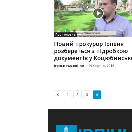
Про головне
Новий прокурор Ірпеня
розбереться з підробкою
документів у Коцюбинськ
irpin.news.online
-
19 Серпня, 2016
1
2
3
4