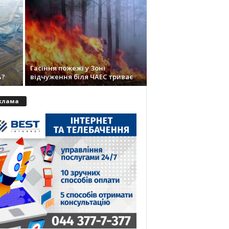
Гасіння пожежі у Зоні
ь?
відчуження біля ЧАЕС триває
клама