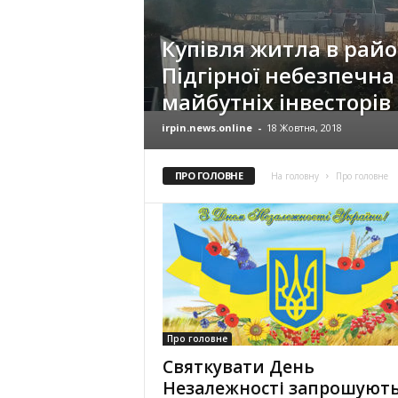
Купівля житла в райо
Підгірної небезпечна
майбутніх інвесторів
irpin.news.online
-
18 Жовтня, 2018
ПРО ГОЛОВНЕ
На головну
Про головне
Про головне
Святкувати День
Незалежності запрошуют