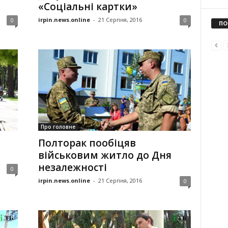
«Соціальні картки»
irpin.news.online
-
21 Серпня, 2016
0
0
ПО
Про головне
Полторак пообіцяв
військовим житло до Дня
незалежності
0
irpin.news.online
-
21 Серпня, 2016
0