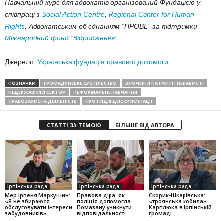
Навчальний курс для адвокатів організований Фундацією у
співпраці з
Social Action Centre
,
Regional Center for Human
Rights
, Адвокатським об’єднанням “ПРОВЕ” за підтримки
Міжнародний фонд “Відродження”
Джерело:
Українська фундація правової допомоги
ПОЗНАЧКИ
ГРОМАДЯНСЬКЕ СУСПІЛЬСТВО
ЗЛОЧИНИ НА ГРУНТІ НЕНАВИСТІ
НЕДЕРЖАВНИЙ СЕКТОР
НЕФОРМАЛЬНЕ НАВЧАННЯ
ПРАВОЗАХИСНА ДІЯЛЬНІСТЬ
ПРОТИДІЯ ДИСКРИМІНАЦІЇ
СТАТТІ ЗА ТЕМОЮ
БІЛЬШЕ ВІД АВТОРА
Ірпінська рада
Ірпінська рада
Ірпінська рада
Мер Ірпеня Маркушин:
Правова діра: як
Скорик-Шкарівська:
«Я не збираюся
поліція допомогла
«троянська кобила»
обслуговувати інтереси
Помазану уникнути
Карплюка в Ірпінській
забудовників»
відповідальності
громаді