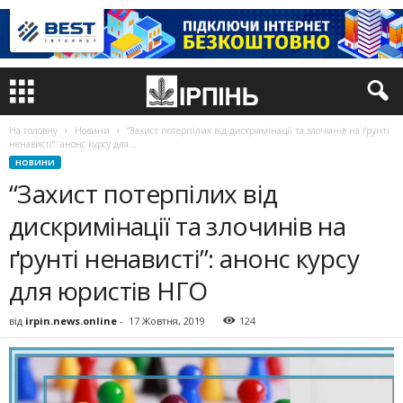
На головну
Новини
“Захист потерпілих від дискримінації та злочинів на ґрунті
ненависті”: анонс курсу для...
НОВИНИ
“Захист потерпілих від
дискримінації та злочинів на
ґрунті ненависті”: анонс курсу
для юристів НГО
від
irpin.news.online
-
17 Жовтня, 2019
124