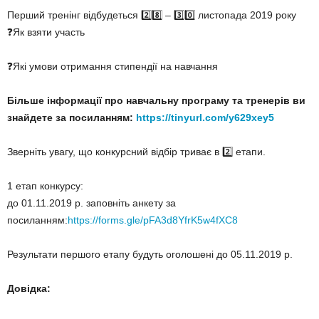
Перший тренінг відбудеться
2️⃣
8️⃣
–
3️⃣
0️⃣
листопада 2019 року
❓
Як взяти участь
❓
Які умови отримання стипендії на навчання
Більше інформації про на
вчальну програму та тренерів ви
знайдете за посиланням:
https://tinyurl.com/y629xey5
Зверніть увагу, що конкурсний відбір триває в
2️⃣
етапи.
1 етап конкурсу:
до 01.11.2019 р. заповніть анкету за
посиланням:
https://forms.gle/pFA3d8YfrK5w4fXC8
Результати першого етапу будуть оголошені до 05.11.2019 р.
Довідка: