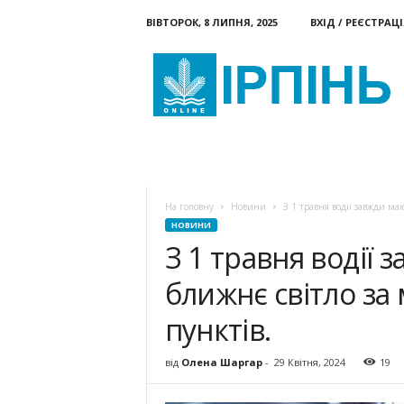
ВІВТОРОК, 8 ЛИПНЯ, 2025
ВХІД / РЕЄСТРАЦІ
Ірпінь
онлайн
НОВИНИ
КАТЕГОРІЇ
ДО
На головну
Новини
З 1 травня водії завжди ма
НОВИНИ
З 1 травня водії
ближнє світло за
пунктів.
від
Олена Шаргар
-
29 Квітня, 2024
19