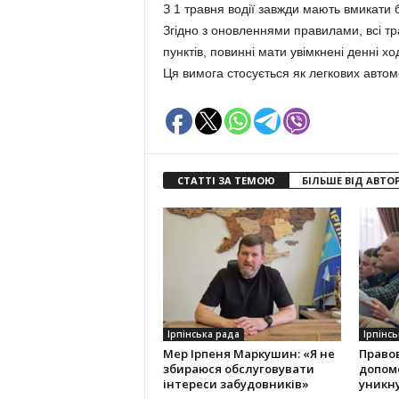
З 1 травня водії завжди мають вмикати 
Згідно з оновленнями правилами, всі т
пунктів, повинні мати увімкнені денні хо
Ця вимога стосується як легкових автомоб
СТАТТІ ЗА ТЕМОЮ
БІЛЬШЕ ВІД АВТО
Ірпінська рада
Ірпінсь
Мер Ірпеня Маркушин: «Я не
Правов
збираюся обслуговувати
допом
інтереси забудовників»
уникну