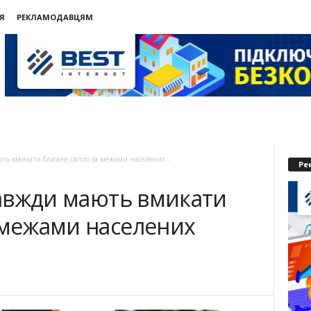
Я
РЕКЛАМОДАВЦЯМ
СЬЄ
ють вмикати ближнє світло за межами населених...
Ре
 завжди мають вмикати
 межами населених