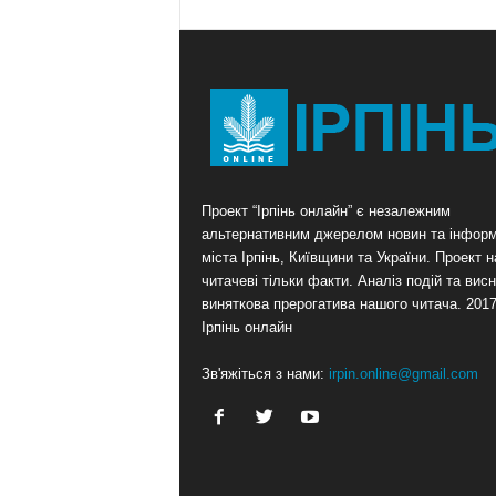
Проект “Ірпінь онлайн” є незалежним
альтернативним джерелом новин та інформ
міста Ірпінь, Київщини та України. Проект 
читачеві тільки факти. Аналіз подій та висн
виняткова прерогатива нашого читача. 201
Ірпінь онлайн
Зв'яжіться з нами:
irpin.online@gmail.com