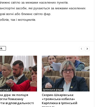
ближнє світло за межами населених пунктів.
ранспортні засоби, які рухаються за межами населених
дові вогні або ближнє світло фар.
ілів, так і мотоциклів.
РА
ка рада
Ірпінська рада
а діра: як поліція
Скорик-Шкарівська:
огла Помазану
«троянська кобила»
ти відповідальності
Карплюка в Ірпінській