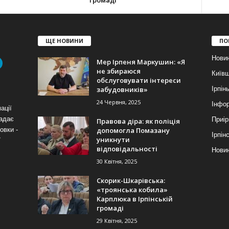
громаді
ЩЕ НОВИНИ
ПО
Нови
Мер Ірпеня Маркушин: «Я
не збираюся
Київ
обслуговувати інтереси
забудовників»
Ірпін
24 Червня, 2025
Інфор
ації
надає
Приір
Правова діра: як поліція
допомогла Помазану
овки -
Ірпін
уникнути
7
відповідальності
Новин
30 Квітня, 2025
Скорик-Шкарівська:
«троянська кобила»
Карплюка в Ірпінській
громаді
29 Квітня, 2025