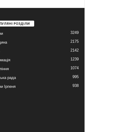
ПУЛЯНІ РОЗДІЛИ
3249
ни
2175
щина
2142
ь
1239
мація
1074
піння
995
ська рада
938
и Ірпеня