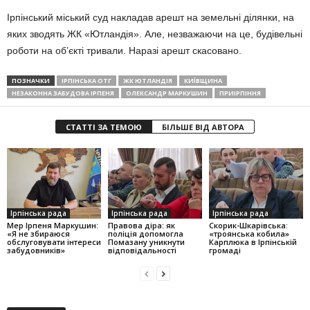
Ірпінський міський суд накладав арешт на земельні ділянки, на
яких зводять ЖК «Ютландія». Але, незважаючи на це, будівельні
роботи на об’єкті тривали. Наразі арешт скасовано.
ПОЗНАЧКИ
ІРПІНСЬКА ОТГ
ЖК ЮТЛАНДІЯ
КИЇВЩИНА
НЕЗАКОННА ЗАБУДОВА ІРПЕНЯ
ОЛЕКСАНДР МАРКУШИН
ПРИІРПІННЯ
СТАТТІ ЗА ТЕМОЮ
БІЛЬШЕ ВІД АВТОРА
Ірпінська рада
Ірпінська рада
Ірпінська рада
Мер Ірпеня Маркушин:
Правова діра: як
Скорик-Шкарівська:
«Я не збираюся
поліція допомогла
«троянська кобила»
обслуговувати інтереси
Помазану уникнути
Карплюка в Ірпінській
забудовників»
відповідальності
громаді