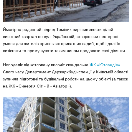
Ймовірно родинний підряд Томіних вирішив звести цілий
висотний квартал по вул. Українській, створюючи нестерпні
умови для жителів прилеглих приватних садиб, щоб і далі їх
витісняти та примушувати таким чином продавати свої ділянки.
Неподалік від котловану височіє скандальна
ЖК «Ютландія»
.
Свого часу Департамент Держархбудінспекції у Київській області
зупиняв підготовчі та будівельні роботи на цьому об’єкті (а також
на ЖК «Синергія Сіті» й «Авіатор»).