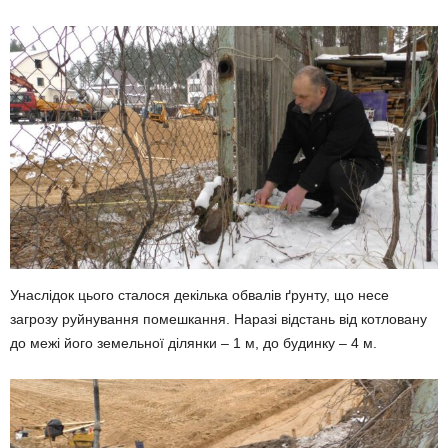
Унаслідок цього сталося декілька обвалів ґрунту, що несе
загрозу руйнування помешкання. Наразі відстань від котловану
до межі його земельної ділянки – 1 м, до будинку – 4 м.