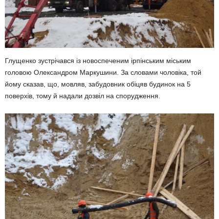
Глущенко зустрічався із новоспеченим ірпінським міським
головою Олександром Маркушини. За словами чоловіка, той
йому сказав, що, мовляв, забудовник обіцяв будинок на 5
поверхів, тому й надали дозвіл на спорудження.