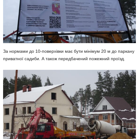
За нормами до 10-поверхівки має бути мінімум 20 м до паркану
приватної садиби. А також передбачений пожежний проїзд.