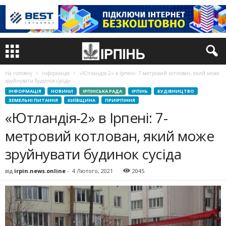
На головну
Інформація
«Ютландія-2» в Ірпені: 7-метровий котлован, який може
зруйнувати будинок сусіда
ІНФОРМАЦІЯ
НОВИНИ
ІРПІНСЬКА РАДА
ІРПІНЬ
БУДІВНИЦТВО
ЗЕМЕЛЬНІ ПИТАННЯ
КИЇВЩИНА
ПРИІРПІННЯ
«Ютландія-2» в Ірпені: 7-
метровий котлован, який може
зруйнувати будинок сусіда
від
irpin.news.online
-
4 Лютого, 2021
2045