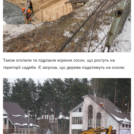
Також оголили та підрізали коріння сосон, що ростуть на
території садиби. Є загроза, що дерева падатимуть на оселю.