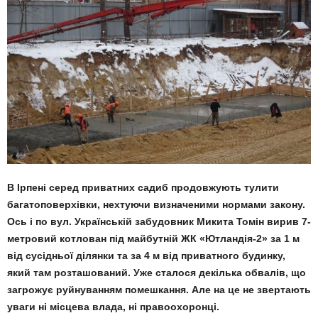
В Ірпені серед приватних садиб продовжують тулити
багатоповерхівки, нехтуючи визначеними нормами закону.
Ось і по вул. Українській забудовник Микита Томін вирив 7-
метровий котлован під майбутній ЖК «Ютландія-2» за 1 м
від сусідньої ділянки та за 4 м від приватного будинку,
який там розташований. Уже сталося декілька обвалів, що
загрожує руйнуванням помешкання. Але на це не звертають
уваги ні місцева влада, ні правоохоронці.