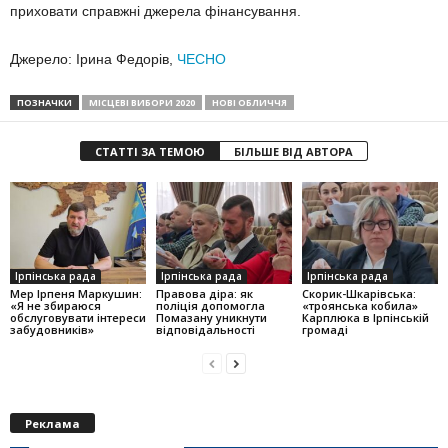
приховати справжні джерела фінансування.
Джерело: Ірина Федорів,
ЧЕСНО
ПОЗНАЧКИ
МІСЦЕВІ ВИБОРИ 2020
НОВІ ОБЛИЧЧЯ
СТАТТІ ЗА ТЕМОЮ
БІЛЬШЕ ВІД АВТОРА
Ірпінська рада
Ірпінська рада
Ірпінська рада
Мер Ірпеня Маркушин:
Правова діра: як
Скорик-Шкарівська:
«Я не збираюся
поліція допомогла
«троянська кобила»
обслуговувати інтереси
Помазану уникнути
Карплюка в Ірпінській
забудовників»
відповідальності
громаді
Реклама