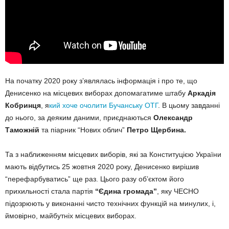
На початку 2020 року з’являлась інформація і про те, що
Денисенко на місцевих виборах допомагатиме штабу
Аркадія
Кобринця
, я
кий хоче очолити Бучанську ОТГ
. В цьому завданні
до нього, за деяким даними, приєднаються
Олександр
Таможній
та піарник “Нових облич”
Петро Щербина.
Та з наближенням місцевих виборів, які за Конституцією України
мають відбутись 25 жовтня 2020 року, Денисенко вирішив
“перефарбуватись” ще раз. Цього разу об’єктом його
прихильності стала партія
“Єдина громада”
, яку ЧЕСНО
підозрюють у виконанні чисто технічних функцій на минулих, і,
ймовірно, майбутніх місцевих виборах.