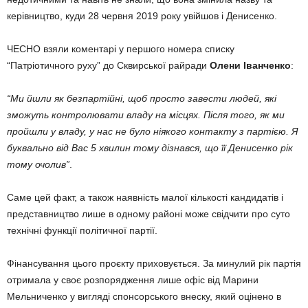
керівництво, куди 28 червня 2019 року увійшов і Денисенко.
ЧЕСНО взяли коментарі у першого номера списку
“Патріотичного руху” до Сквирської райради
Олени Іванченко
:
“Ми йшли як безпартійні, щоб просто завести людей, які
зможуть контролювати владу на місцях. Після того, як ми
пройшли у владу, у нас не було ніякого контакту з партією. Я
буквально від Вас 5 хвилин тому дізнався, що її Денисенко рік
тому очолив”
.
Саме цей факт, а також наявність малої кількості кандидатів і
представництво лише в одному районі може свідчити про суто
технічні функції політичної партії.
Фінансування цього проєкту приховується. За минулий рік партія
отримала у своє розпорядження лише офіс від Марини
Мельниченко у вигляді спонсорського внеску, який оцінено в