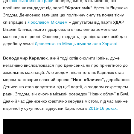
До
Ірпінської міської ради
попереднього, 6 скликання, він
пройшов як кандидат від партії
“Фронт змін”
Арсенія Яценюка.
Згодом, Денисенко залишив цю політичну силу та почав тісну
співпрацю з
Ярославом Місяцем
– депутатом від партії
УДАР
Віталія Кличка, якого підозрювали в численних земельних
махінаціях в Ірпені. Очевидці твердять, що підставних осіб для
дерибану землі
Денисенко та Місяць шукали аж в Харкові
.
Володимир Карплюк
, який тоді хотів очолити Ірпінь, дуже
негативно висловлювався про Денисенка як про причетного до
земельних махінацій. Але згодом, після того як Карплюк став
мером та створив власний проект
“Нові обличчя”,
дерибанник
Денисенко став депутатом від цієї партії, а згодолм секретарем
ради. Згодом, він очолив міський осередок “Нових облич” в Бучі.
Деякий час Денисенко фактично керував містом, під час майже
піврічної у сукупності відпустки Карплюка в
2015-16 роках.