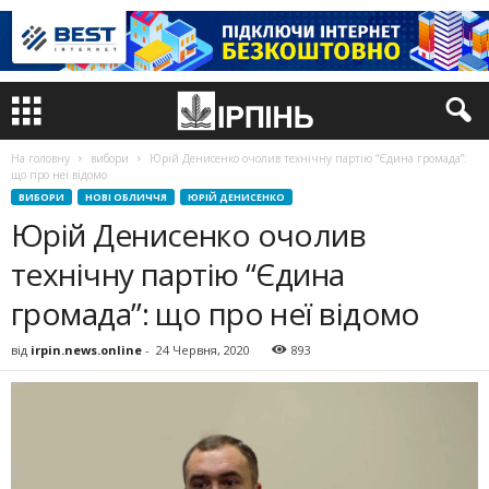
На головну
вибори
Юрій Денисенко очолив технічну партію “Єдина громада”:
що про неї відомо
ВИБОРИ
НОВІ ОБЛИЧЧЯ
ЮРІЙ ДЕНИСЕНКО
Юрій Денисенко очолив
технічну партію “Єдина
громада”: що про неї відомо
від
irpin.news.online
-
24 Червня, 2020
893