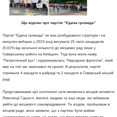
Що відомо про партію “Єдина громада”
Партія “Єдина громада” не має розбудованої структури і на
минулих виборах у 2015 році висувала 25 своїх кандидатів
(0,01% від загальної кількості) до місцевих рад лише у
Сквирському районі на Київщині. Тоді вона мала назву
“Патріотичний рух” і підтримувалась “Народним фронтом”, який
вже на той час закінчився як проект. В результатів, партія
отримала 4 мандати в райраді та 2 мандати в Сквирській міській
раді.
Представниками цієї політичної сили виявились місцеві активісти
Революції Гідності, вчителі, медики та інші люди, які забажали
увійти до місцевого самоврядування. Та згодом, пройшовши в
місцеві ради, вони заявили, що з партією були майже
недотичними та навіть не знали, що вона змінила назву та