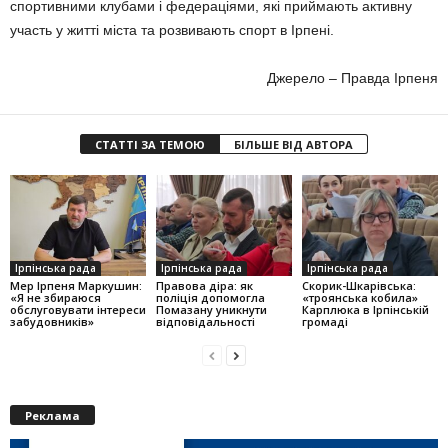
спортивними клубами і федераціями, які приймають активну
участь у житті міста та розвивають спорт в Ірпені.
Джерело – Правда Ірпеня
СТАТТІ ЗА ТЕМОЮ
БІЛЬШЕ ВІД АВТОРА
Ірпінська рада
Ірпінська рада
Ірпінська рада
Мер Ірпеня Маркушин:
Правова діра: як
Скорик-Шкарівська:
«Я не збираюся
поліція допомогла
«троянська кобила»
обслуговувати інтереси
Помазану уникнути
Карплюка в Ірпінській
забудовників»
відповідальності
громаді
Реклама