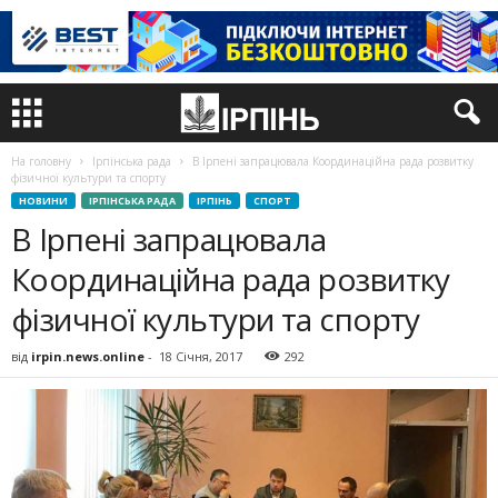
На головну
Ірпінська рада
В Ірпені запрацювала Координаційна рада розвитку
фізичної культури та спорту
НОВИНИ
ІРПІНСЬКА РАДА
ІРПІНЬ
СПОРТ
В Ірпені запрацювала
Координаційна рада розвитку
фізичної культури та спорту
від
irpin.news.online
-
18 Січня, 2017
292