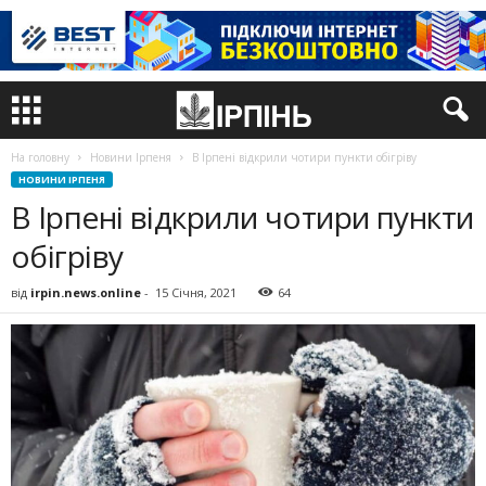
На головну
Новини Ірпеня
В Ірпені відкрили чотири пункти обігріву
НОВИНИ ІРПЕНЯ
В Ірпені відкрили чотири пункти
обігріву
від
irpin.news.online
-
15 Січня, 2021
64