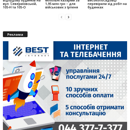
відбудову будинків на
мобільні казарми за
високопосадовці
вул. Северинівській,
1,95 млн грн – для
перевірили хід робіт на
105-Н та 105-О
військових з Ірпеня
будинках
Реклама