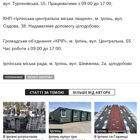
вул. Тургенівська, 15. Працюватиме з 09:00 до 17:00;
КНП «Ірпінська центральна міська лікарня», м. Ірпінь, вул.
Садова, 38. Надаватиме допомогу цілодобово;
Громадське об’єднання «КРІР», м. Ірпінь, вул. Центральна, 55.
Час роботи з 09:00 до 17:00;
Ірпінська міська рада, м. Ірпінь, вул. Шевченка, 2а, цілодобово.
ПОЗНАЧКИ
ПУНКТ ОБІГРІВУ
СТАТТІ ЗА ТЕМОЮ
БІЛЬШЕ ВІД АВТОРА
Ірпінь
Ірпінь
Ірпінь
В Ірпені розпочали
Ірпінь купує три
В Ірпені та Горенці