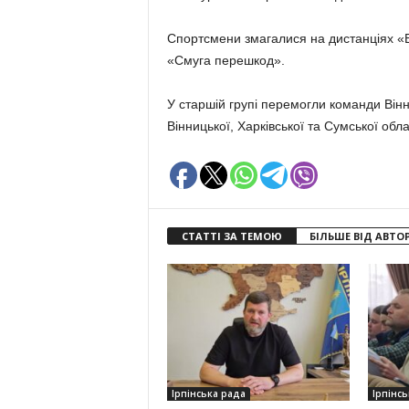
Спортсмени змагалися на дистанціях «В
«Смуга перешкод».
У старшій групі перемогли команди Вінни
Вінницької, Харківської та Сумської обл
СТАТТІ ЗА ТЕМОЮ
БІЛЬШЕ ВІД АВТО
Ірпінська рада
Ірпінсь