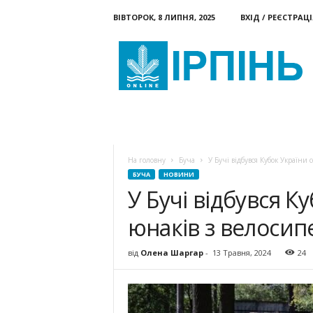
ВІВТОРОК, 8 ЛИПНЯ, 2025
ВХІД / РЕЄСТРАЦІ
Ірпінь
онлайн
НОВИНИ
КАТЕГОРІЇ
ДО
На головну
Буча
У Бучі відбувся Кубок України
БУЧА
НОВИНИ
У Бучі відбувся К
юнаків з велосип
від
Олена Шаргар
-
13 Травня, 2024
24