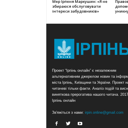
Мер Ірпеня Маркушин: «Я не
Правов
збираюся обслуговувати
допом
інтереси забудовників»
уникну
Проект “Ірпінь онлайн” є незалежним
альтернативним джерелом новин та інформ
міста Ірпінь, Київщини та України. Проект 
читачеві тільки факти. Аналіз подій та висн
виняткова прерогатива нашого читача. 201
Ірпінь онлайн
Зв'яжіться з нами:
irpin.online@gmail.com