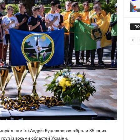
ПО
еморіал пам’яті Андрія Куцевалова» зібрали 85 юних
 груп із восьми областей України.