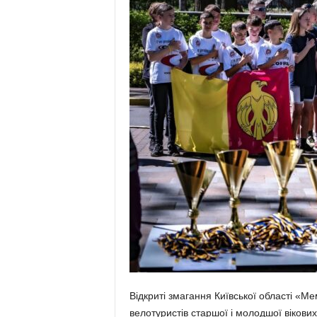
Відкриті змагання Київської області «М
велотуристів старшої і молодшої вікових