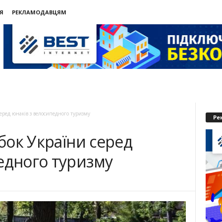
Я
РЕКЛАМОДАВЦЯМ
СЬЄ
 серед юнаків з велосипедного туризму
Ре
убок України серед
едного туризму