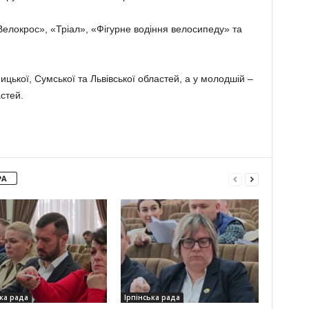
елокрос», «Тріал», «Фігурне водіння велосипеду» та
цької, Сумської та Львівської областей, а у молодшій –
астей.
РА
ка рада
Ірпінська рада