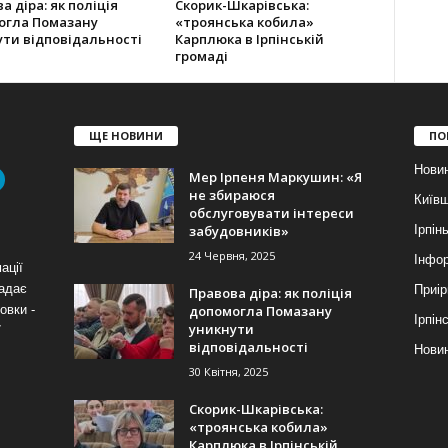
а діра: як поліція
Скорик-Шкарівська:
огла Помазану
«троянська кобила»
ти відповідальності
Карплюка в Ірпінській
громаді
ЩЕ НОВИНИ
ПО
Нови
Мер Ірпеня Маркушин: «Я
не збираюся
Київ
обслуговувати інтереси
забудовників»
Ірпін
24 Червня, 2025
Інфор
ації
надає
Приір
Правова діра: як поліція
допомогла Помазану
овки -
Ірпін
уникнути
7
відповідальності
Новин
30 Квітня, 2025
Скорик-Шкарівська:
«троянська кобила»
Карплюка в Ірпінській