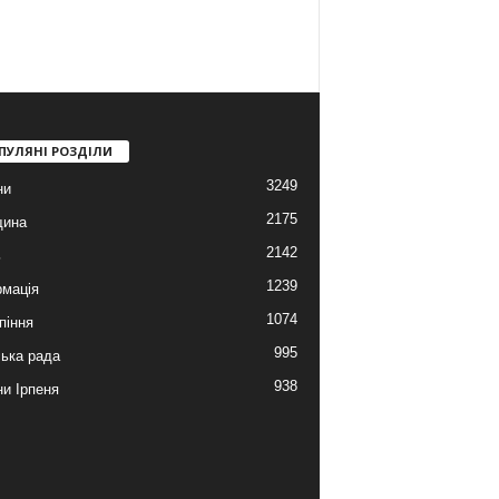
ПУЛЯНІ РОЗДІЛИ
3249
ни
2175
щина
2142
ь
1239
мація
1074
піння
995
ська рада
938
и Ірпеня