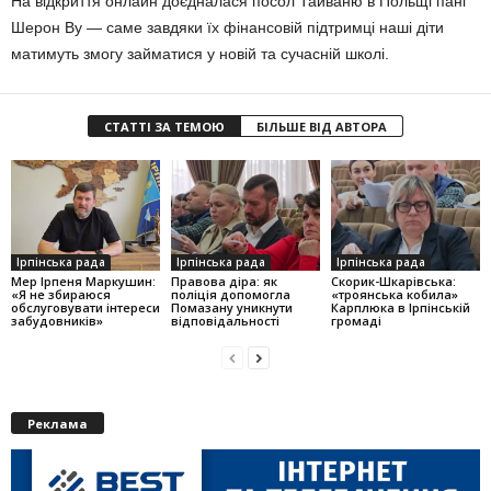
На відкриття онлайн доєдналася посол Тайваню в Польщі пані
Шерон Ву — саме завдяки їх фінансовій підтримці наші діти
матимуть змогу займатися у новій та сучасній школі.
СТАТТІ ЗА ТЕМОЮ
БІЛЬШЕ ВІД АВТОРА
Ірпінська рада
Ірпінська рада
Ірпінська рада
Мер Ірпеня Маркушин:
Правова діра: як
Скорик-Шкарівська:
«Я не збираюся
поліція допомогла
«троянська кобила»
обслуговувати інтереси
Помазану уникнути
Карплюка в Ірпінській
забудовників»
відповідальності
громаді
Реклама