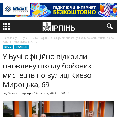
На головну
Буча
У Бучі офіційно відкрили оновлену школу бойових мистецтв по
вулиці Києво-Мироцька, 69
БУЧА
НОВИНИ
У Бучі офіційно відкрили
оновлену школу бойових
мистецтв по вулиці Києво-
Мироцька, 69
від
Олена Шаргар
-
14 Травня, 2024
33