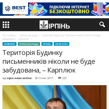
На головну
Ірпінська рада
Територія Будинку письменників ніколи не буде
забудована, – Карплюк
НОВИНИ
ІРПІНСЬКА РАДА
ІРПІНЬ
КУЛЬТУРА
Територія Будинку
письменників ніколи не буде
забудована, – Карплюк
від
irpin.news.online
-
28 Січня, 2017
232