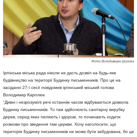
Фото Володимира Шилова
Ірпінська міська рада ніколи не дасть дозвіл на будь-яке
будівництво на території Будинку письменників. Про це на
засіданні 27-ї сесії повідомив ірпінський міський голова
Володимир Карплюк.
“Дивні і незрозумілі речі останнім часом відбуваються довкола
Будинку письменників. То там здійснюють санітарну вирубку
дерев, серед яких пиляють і здорові, то починають ходити
розмови про зведення там церкви. Хочу наголосити, що
територія Будинку письменників не може бути забудована, бо це