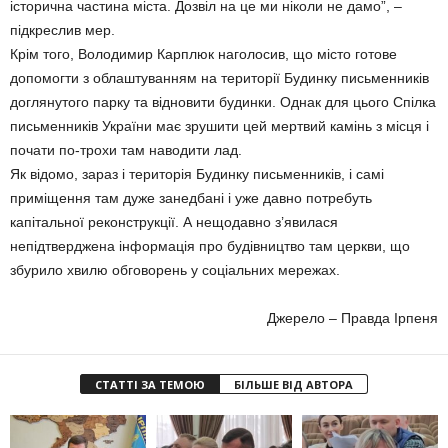
історична частина міста. Дозвіл на це ми ніколи не дамо”, –
підкреслив мер.
Крім того, Володимир Карплюк наголосив, що місто готове
допомогти з облаштуванням на території Будинку письменників
доглянутого парку та відновити будинки. Однак для цього Спілка
письменників України має зрушити цей мертвий камінь з місця і
почати по-трохи там наводити лад.
Як відомо, зараз і територія Будинку письменників, і самі
приміщення там дуже занедбані і уже давно потребуть
капітальної реконструкції. А нещодавно з’явилася
непідтверджена інформація про будівництво там церкви, що
збурило хвилю обговорень у соціальних мережах.
Джерело – Правда Ірпеня
СТАТТІ ЗА ТЕМОЮ
БІЛЬШЕ ВІД АВТОРА