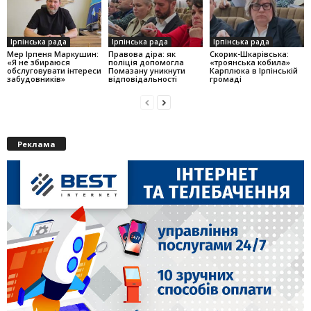
Ірпінська рада
Ірпінська рада
Ірпінська рада
Мер Ірпеня Маркушин:
Правова діра: як
Скорик-Шкарівська:
«Я не збираюся
поліція допомогла
«троянська кобила»
обслуговувати інтереси
Помазану уникнути
Карплюка в Ірпінській
забудовників»
відповідальності
громаді
Реклама