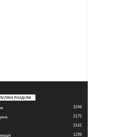
ПУЛЯНІ РОЗДІЛИ
3249
ни
2175
щина
2142
ь
1239
мація