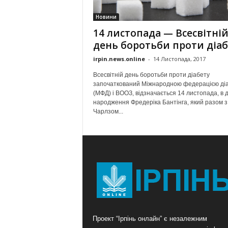
Новини
14 листопада — Всесвітні
день боротьби проти діаб
irpin.news.online
-
14 Листопада, 2017
Всесвітній день боротьби проти діабету
започаткований Міжнародною федерацією ді
(МФД) і ВООЗ, відзначається 14 листопада, в 
народження Фредеріка Бантінга, який разом з
Чарлзом...
Проект “Ірпінь онлайн” є незалежним