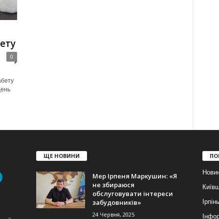
й
ету
0
абету
день
ЩЕ НОВИНИ
ПО
Нови
Мер Ірпеня Маркушин: «Я
не збираюся
Київ
обслуговувати інтереси
забудовників»
Ірпін
24 Червня, 2025
Інфор