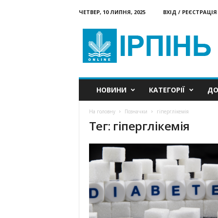
ЧЕТВЕР, 10 ЛИПНЯ, 2025
ВХІД / РЕЄСТРАЦІЯ
Ірпінь
онлайн
НОВИНИ
КАТЕГОРІЇ
ДО
На головну
Позначки
гіперглікемія
Тег: гіперглікемія