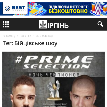
На головну
Позначки
Бійцівське шоу
Тег: Бійцівське шоу