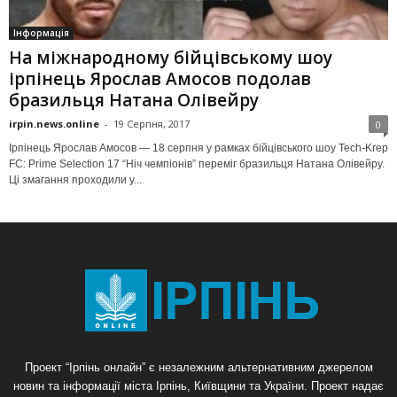
Інформація
На міжнародному бійцівському шоу
ірпінець Ярослав Амосов подолав
бразильця Натана Олівейру
irpin.news.online
-
19 Серпня, 2017
0
Ірпінець Ярослав Амосов — 18 серпня у рамках бійцівського шоу Tech-Krep
FC: Prime Selection 17 “Ніч чемпіонів” переміг бразильця Натана Олівейру.
Ці змагання проходили у...
Проект “Ірпінь онлайн” є незалежним альтернативним джерелом
новин та інформації міста Ірпінь, Київщини та України. Проект надає