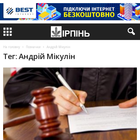
На головну
Позначки
Андрій Мікулін
Тег: Андрій Мікулін