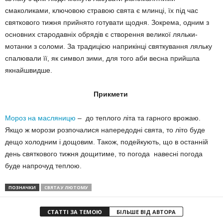
смаколиками, ключовою стравою свята є млинці, їх під час
святкового тижня прийнято готувати щодня. Зокрема, одним з
основних стародавніх обрядів є створення великої ляльки-
мотанки з соломи. За традицією наприкінці святкування ляльку
спалювали її, як символ зими, для того аби весна прийшла
якнайшвидше.
Прикмети
Мороз на масляницю
– до теплого літа та гарного врожаю.
Якщо ж морози розпочалися напередодні свята, то літо буде
дещо холодним і дощовим. Також, подейкують, що в останній
день святкового тижня дощитиме, то погода навесні погода
буде напрочуд теплою.
ПОЗНАЧКИ
СВЯТА У ЛЮТОМУ
СТАТТІ ЗА ТЕМОЮ
БІЛЬШЕ ВІД АВТОРА