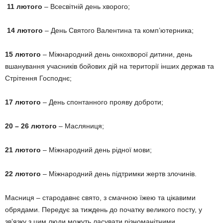
11 лютого
– Всесвітній день хворого;
14 лютого
– День Святого Валентина та комп’ютерника;
15 лютого
– Міжнародний день онкохворої дитини, день
вшанування учасників бойових дій на території інших держав та
Стрітення Господнє;
17 лютого
– День спонтанного прояву доброти;
20 – 26 лютого
– Масляниця;
21 лютого
– Міжнародний день рідної мови;
22 лютого
– Міжнародний день підтримки жертв злочинів.
Масниця – стародавнє свято, з смачною їжею та цікавими
обрядами. Передує за тиждень до початку великого посту, у
зв’язку з цим люди можуть ласувати різноманітними