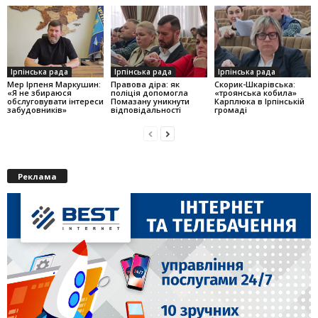
Ірпінська рада
Ірпінська рада
Ірпінська рада
Мер Ірпеня Маркушин:
Правова діра: як
Скорик-Шкарівська:
«Я не збираюся
поліція допомогла
«троянська кобила»
обслуговувати інтереси
Помазану уникнути
Карплюка в Ірпінській
забудовників»
відповідальності
громаді
Реклама