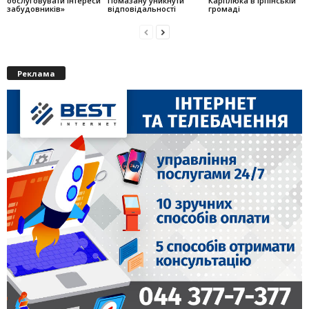
обслуговувати інтереси
Помазану уникнути
Карплюка в Ірпінській
забудовників»
відповідальності
громаді
Реклама