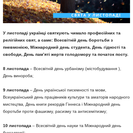
У листопаді українці святкують чимало професійних та
релігійних свят, а саме: Всесвітній день боротьби з
пневмонією, Міжнародний день студента, День гідності та
свободи, День пам’яті жертв голодомору та початок посту.
8 листопада
– Всесвітній день урбанізму (містобудування ),
День винороба;
9 листопада
– День української писемності та мови,
Всеукраїнський день працівників культури та аматорів народного
мистецтва, День книги рекордів Гіннеса і Міжнародний день
боротьби проти фашизму, расизму та антисемітизму;
10 листопада
– Всесвітній день науки та Міжнародний день
бухгалтерії;