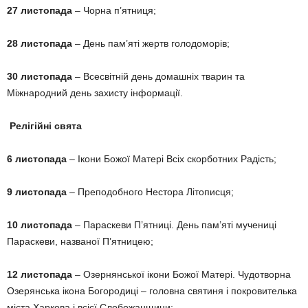
27 листопада
– Чорна п’ятниця;
28 листопада
– День пам’яті жертв голодоморів;
30 листопада
– Всесвітній день домашніх тварин та
Міжнародний день захисту інформації.
Релігійні свята
6 листопада
– Ікони Божої Матері Всіх скорботних Радість;
9 листопада
– Преподобного Нестора Літописця;
10 листопада
– Параскеви П’ятниці. День пам’яті мучениці
Параскеви, названої П’ятницею;
12 листопада
– Озернянської ікони Божої Матері. Чудотворна
Озерянська ікона Богородиці – головна святиня і покровителька
міста Харкова і всієї Слобожанщини;