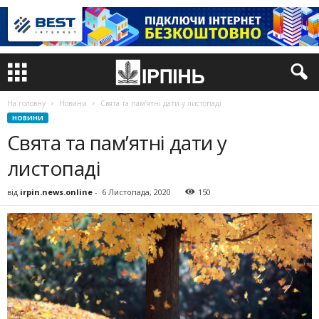
На головну
Новини
Свята та пам’ятні дати у листопаді
НОВИНИ
Свята та пам’ятні дати у
листопаді
від
irpin.news.online
-
6 Листопада, 2020
150