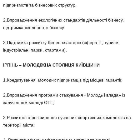
підприємств та бізнесових структур.
2.Впровадження екологічних стандартів діяльності бізнесу,
підтримка «зеленого» бізнесу
3.Підтримка розвитку бізнес-кластерів (сфера ІТ, туризм,
індустріальні парки, стартами).
ІРПІНЬ – МОЛОДІЖНА СТОЛИЦЯ КИЇВЩИНИ
1.Кредитування молодих підприємців під місцеві гарантії;
2.Впровадження програми стажування «Молодь і влада» із
залученням молоді ОТГ;
3.Розвиток та розширення сучасних спортивних комплексів на
території міста;
4. Розвиток сфери неформальної освіти для молоді.