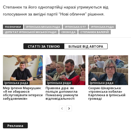
Степанюк та його однопартійці наразі утримуються від
голосування за вигідні партії “Нові обличчя” рішення.
ПОЗНАЧКИ
ІРПІНСЬКА МІСЬКА РАДА
ІРПІНСЬКА ОТГ
ІРПІНСЬКА РАДА
ДЕПУТАТ ІРПІНСЬКОЇ МІСЬКОЇ РАДИ
СВОБОДА
СТЕПАНЮК ВАЛЕРІЙ
СТАТТІ ЗА ТЕМОЮ
БІЛЬШЕ ВІД АВТОРА
Ірпінська рада
Ірпінська рада
Ірпінська рада
Мер Ірпеня Маркушин:
Правова діра: як
Скорик-Шкарівська:
«Я не збираюся
поліція допомогла
«троянська кобила»
обслуговувати інтереси
Помазану уникнути
Карплюка в Ірпінській
забудовників»
відповідальності
громаді
Реклама