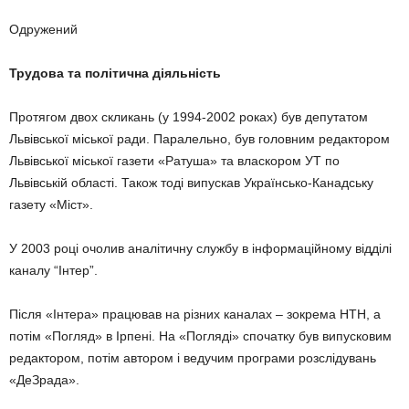
Одружений
Трудова та політична діяльність
Протягом двох скликань (у 1994-2002 роках) був депутатом
Львівської міської ради. Паралельно, був головним редактором
Львівської міської газети «Ратуша» та власкором УТ по
Львівській області. Також тоді випускав Українсько-Канадську
газету «Міст».
У 2003 році очолив аналітичну службу в інформаційному відділі
каналу “Інтер”.
Після «Інтера» працював на різних каналах – зокрема НТН, а
потім «Погляд» в Ірпені. На «Погляді» спочатку був випусковим
редактором, потім автором і ведучим програми розслідувань
«ДеЗрада».