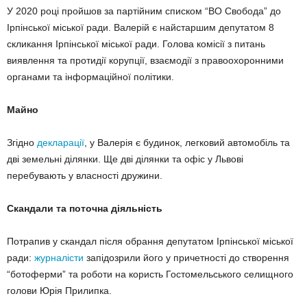
У 2020 році пройшов за партійним списком “ВО Свобода” до
Ірпінської міської ради. Валерій є найстаршим депутатом 8
скликання Ірпінської міської ради. Голова комісії з питань
виявлення та протидії корупції, взаємодії з правоохоронними
органами та інформаційної політики.
Майно
Згідно
декларації
, у Валерія є будинок, легковий автомобіль та
дві земельні ділянки. Ще дві ділянки та офіс у Львові
перебувають у власності дружини.
Скандали та поточна діяльність
Потрапив у скандал після обрання депутатом Ірпінської міської
ради:
журналісти
запідозрили його у причетності до створення
“ботоферми” та роботи на користь Гостомельського селищного
голови Юрія Прилипка.