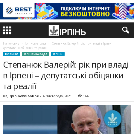
На головну
Ірпінська рада
Степанюк Валерій: рік при владі в Ірпені –
депутатські обіцянки та реалії
НОВИНИ
ІРПІНСЬКА РАДА
ІРПІНЬ
Степанюк Валерій: рік при владі
в Ірпені – депутатські обіцянки
та реалії
від
irpin.news.online
-
4 Листопада, 2021
164