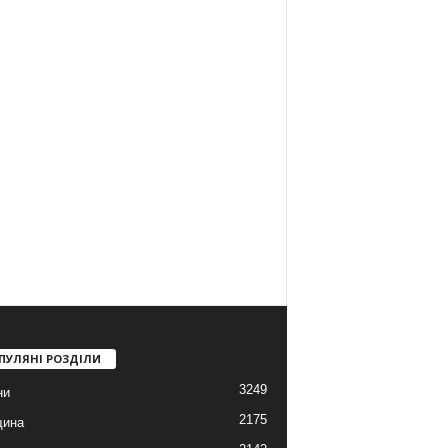
ПУЛЯНІ РОЗДІЛИ
3249
ни
2175
щина