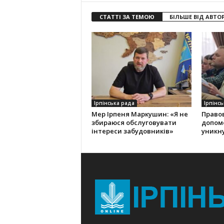
СТАТТІ ЗА ТЕМОЮ
БІЛЬШЕ ВІД АВТО
Ірпінська рада
Ірпінсь
Мер Ірпеня Маркушин: «Я не
Правов
збираюся обслуговувати
допом
інтереси забудовників»
уникну