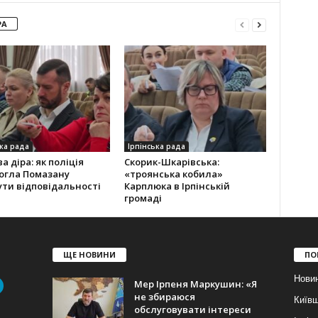
РА
ка рада
Ірпінська рада
а діра: як поліція
Скорик-Шкарівська:
огла Помазану
«троянська кобила»
ти відповідальності
Карплюка в Ірпінській
громаді
ЩЕ НОВИНИ
ПО
Нови
Мер Ірпеня Маркушин: «Я
не збираюся
Київ
обслуговувати інтереси