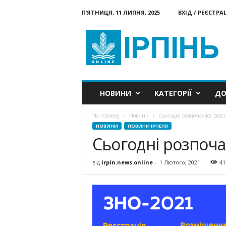
П’ЯТНИЦЯ, 11 ЛИПНЯ, 2025
ВХІД / РЕЄСТРА
Ірпінь
онлайн
НОВИНИ
КАТЕГОРІЇ
ДО
На головну
Новини
Сьогодні розпочалася реєс
НОВИНИ
НОВИНИ ІРПЕНЯ
Сьогодні розпоча
від
irpin.news.online
-
1 Лютого, 2021
41