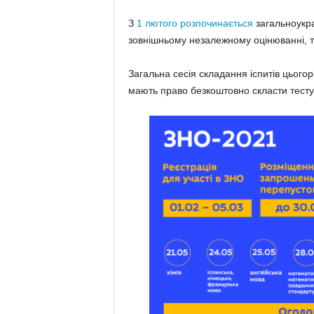
З
1 лютого розпочинається
загальноукра
зовнішньому незалежному оцінюванні, т
Загальна сесія складання іспитів цьогор
мають право безкоштовно скласти тесту