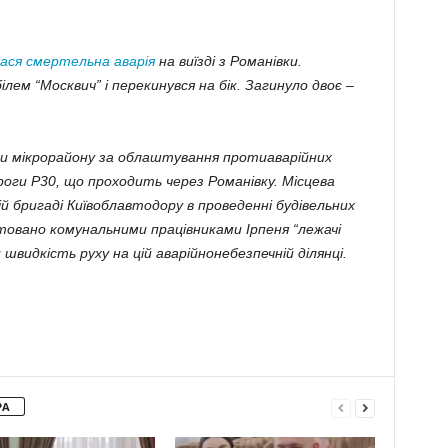
лася смертельна аварія
на виїзді з Романівки.
лем “Москвич” і перекинувся на бік. Загинуло двоє –
ди мікрорайону за облаштування протиаварійних
ороги Р30, що проходить через Романівку. Місцева
й бригаді Київоблавтодору в проведенні будівельних
товано комунальними працівниками Ірпеня “лежачі
 швидкість руху на цій аварійнонебезпечній ділянці.
РА