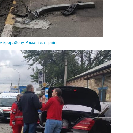
мікрорайону Романівка. Ірпінь