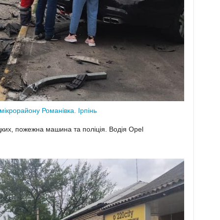
мікрорайону Романівка. Ірпінь
дких, пожежна машина та поліція. Водія Opel