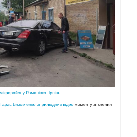
мікрорайону Романівка. Ірпінь
Тарас Вязовченко оприлюднив відео
моменту зіткнення