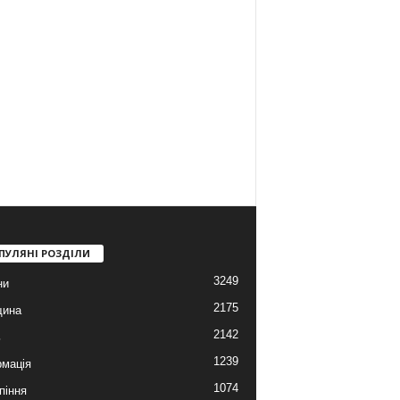
ПУЛЯНІ РОЗДІЛИ
3249
ни
2175
щина
2142
ь
1239
мація
1074
піння