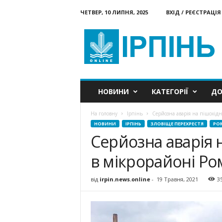
ЧЕТВЕР, 10 ЛИПНЯ, 2025
ВХІД / РЕЄСТРАЦІЯ
Ірпінь
онлайн
НОВИНИ
КАТЕГОРІЇ
ДО
На головну
Ірпінь
Серйозна аварія на пішохідно
НОВИНИ
ІРПІНЬ
ЗЛОВІЩЕ ПЕРЕХРЕСТЯ
РО
Серйозна аварія 
в мікрорайоні Ром
від
irpin.news.online
-
19 Травня, 2021
3