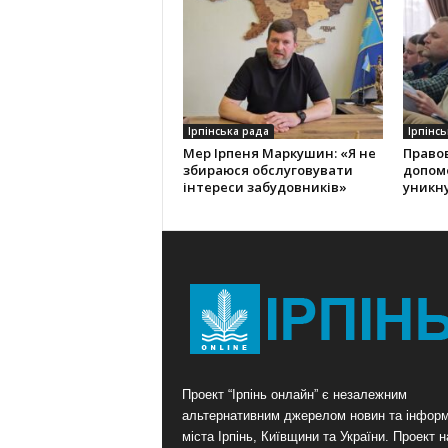
Ірпінська рада
Ірпінсь
Мер Ірпеня Маркушин: «Я не
Правов
збираюся обслуговувати
допом
інтереси забудовників»
уникну
Проект “Ірпінь онлайн” є незалежним
альтернативним джерелом новин та інформ
міста Ірпінь, Київщини та України. Проект 