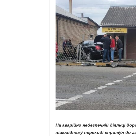
На аварійно небезпечній діялнці дор
пішохідному переході впритул до ав