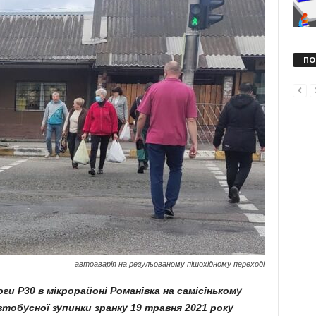
ПО
автоаварія на регульованому пішохідному переході
оги Р30 в мікрорайоні Романівка на самісінькому
тобусної зупинки зранку 19 травня 2021 року