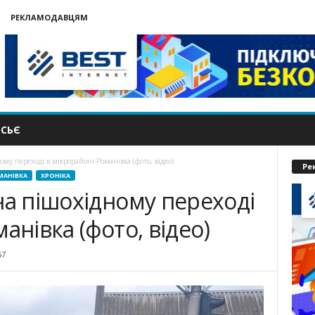
РЕКЛАМОДАВЦЯМ
СЬЄ
му переході в мікрорайоні Романівка (фото, відео)
Ре
МАНІВКА
ХРОНІКА
на пішохідному переході
анівка (фото, відео)
57