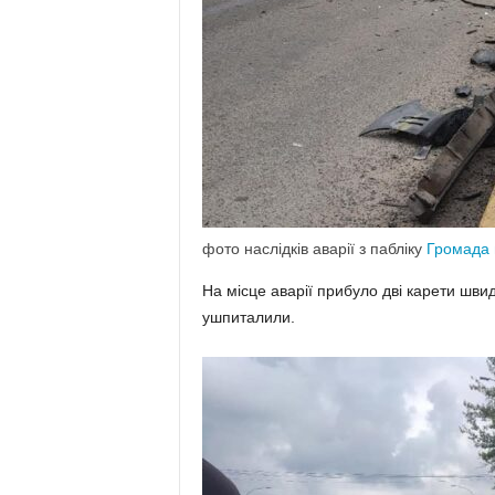
фото наслідків аварії з пабліку
Громада 
На місце аварії прибуло дві карети шви
ушпиталили.