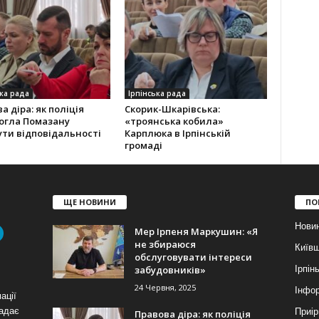
ка рада
Ірпінська рада
а діра: як поліція
Скорик-Шкарівська:
огла Помазану
«троянська кобила»
ти відповідальності
Карплюка в Ірпінській
громаді
ЩЕ НОВИНИ
ПО
Нови
Мер Ірпеня Маркушин: «Я
не збираюся
Київ
обслуговувати інтереси
забудовників»
Ірпін
24 Червня, 2025
Інфор
ації
надає
Приір
Правова діра: як поліція