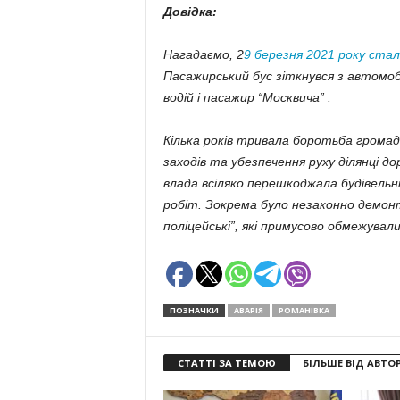
Довідка:
Нагадаємо, 2
9 березня 2021 року ста
Пасажирський бус зіткнувся з автомобі
водій і пасажир “Москвича” .
Кілька років тривала боротьба грома
заходів та убезпечення руху ділянці д
влада всіляко перешкоджала будівельні
робіт. Зокрема було незаконно демон
поліцейські”, які примусово обмежували
ПОЗНАЧКИ
АВАРІЯ
РОМАНІВКА
СТАТТІ ЗА ТЕМОЮ
БІЛЬШЕ ВІД АВТО