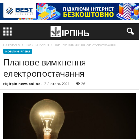
На головну
Новини Ірпеня
Планове вимкнення електропостачання
НОВИНИ ІРПЕНЯ
Планове вимкнення
електропостачання
від
irpin.news.online
-
2 Лютого, 2021
261