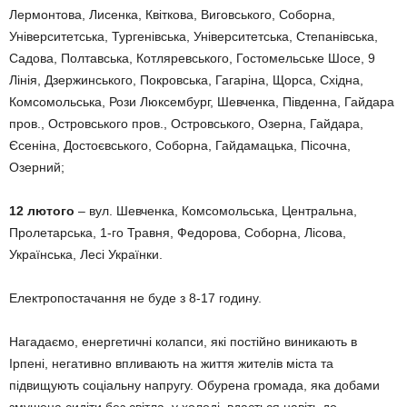
Лермонтова, Лисенка, Квіткова, Виговського, Соборна,
Університетська, Тургенівська, Університетська, Степанівська,
Садова, Полтавська, Котляревського, Гостомельське Шосе, 9
Лінія, Дзержинського, Покровська, Гагаріна, Щорса, Східна,
Комсомольська, Рози Люксембург, Шевченка, Південна, Гайдара
пров., Островського пров., Островського, Озерна, Гайдара,
Єсеніна, Достоєвського, Соборна, Гайдамацька, Пісочна,
Озерний;
12 лютого
– вул. Шевченка, Комсомольська, Центральна,
Пролетарська, 1-го Травня, Федорова, Соборна, Лісова,
Українська, Лесі Українки.
Електропостачання не буде з 8-17 годину.
Нагадаємо, енергетичні колапси, які постійно виникають в
Ірпені, негативно впливають на життя жителів міста та
підвищують соціальну напругу. Обурена громада, яка добами
змушена сидіти без світла, у холоді, вдається навіть до