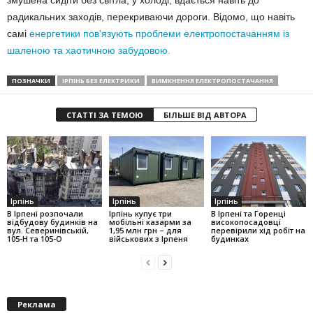
радикальних заходів, перекриваючи дороги. Відомо, що навіть
самі
енергетики пов’язують проблеми електропостачанням із
шаленою та хаотичною забудовою.
ПОЗНАЧКИ
ІРПІНЬ БЕЗ ЕЛЕКТРИКИ
ВИМКНЕННЯ ЕЛЕКТРОПОСТАЧАННЯ
СТАТТІ ЗА ТЕМОЮ
БІЛЬШЕ ВІД АВТОРА
Ірпінь
Ірпінь
Ірпінь
В Ірпені розпочали
Ірпінь купує три
В Ірпені та Горенці
відбудову будинків на
мобільні казарми за
високопосадовці
вул. Северинівській,
1,95 млн грн – для
перевірили хід робіт на
105-Н та 105-О
військових з Ірпеня
будинках
Реклама