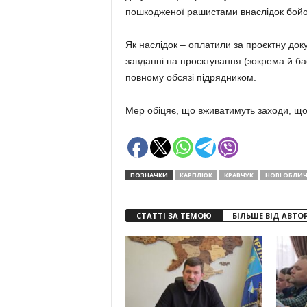
пошкодженої рашистами внаслідок бойо
Як наслідок – оплатили за проєктну док
завданні на проєктування (зокрема й ба
повному обсязі підрядником.
Мер обіцяє, що вживатимуть заходи, що
ПОЗНАЧКИ
КАРПЛЮК
КРАВЧУК
НОВІ ОБЛИ
СТАТТІ ЗА ТЕМОЮ
БІЛЬШЕ ВІД АВТО