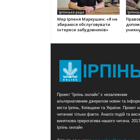
Ірпінська рада
Ірпінсь
Мер Ірпеня Маркушин: «Я не
Правов
збираюся обслуговувати
допом
інтереси забудовників»
уникну
Проект “Ірпінь онлайн” є незалежним
альтернативним джерелом новин та інформ
міста Ірпінь, Київщини та України. Проект 
читачеві тільки факти. Аналіз подій та висн
виняткова прерогатива нашого читача. 201
Ірпінь онлайн