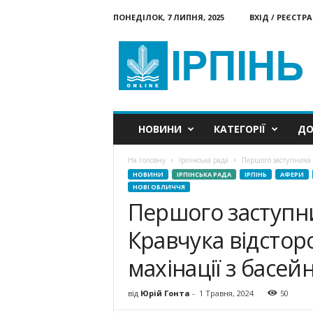
ПОНЕДІЛОК, 7 ЛИПНЯ, 2025
ВХІД / РЕЄСТРА
Ірпінь
онлайн
НОВИНИ
КАТЕГОРІЇ
ДО
На головну
Ірпінська рада
Першого заступника 
НОВИНИ
ІРПІНСЬКА РАДА
ІРПІНЬ
АФЕРИ
НОВІ ОБЛИЧЧЯ
Першого заступн
Кравчука відстор
махінації з басей
від
Юрій Гонта
-
1 Травня, 2024
50