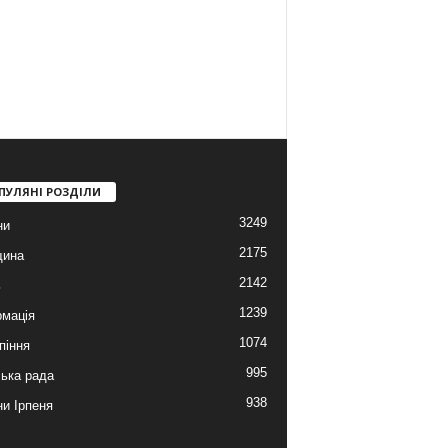
ПУЛЯНІ РОЗДІЛИ
3249
ни
2175
щина
2142
ь
1239
мація
1074
піння
995
ська рада
938
и Ірпеня