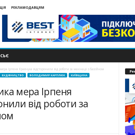
ЦІЯ
РЕКЛАМОДАВЦЯМ
СЬЄ
мера Ірпеня Кравчука відсторонили від роботи за махінації з басейном
Ре
БУДІВНИЦТВО
ВОЛОДИМИР КАРПЛЮК
КИЇВЩИНА
ика мера Ірпеня
онили від роботи за
ном