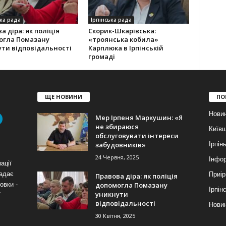
ка рада
Ірпінська рада
а діра: як поліція
Скорик-Шкарівська:
огла Помазану
«троянська кобила»
ти відповідальності
Карплюка в Ірпінській
громаді
ЩЕ НОВИНИ
ПО
Нови
Мер Ірпеня Маркушин: «Я
не збираюся
Київ
обслуговувати інтереси
забудовників»
Ірпін
24 Червня, 2025
Інфор
ації
надає
Приір
Правова діра: як поліція
допомогла Помазану
овки -
Ірпін
уникнути
7
відповідальності
Новин
30 Квітня, 2025