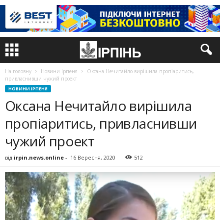
На головну
Новини Ірпеня
Оксана Нечитайло вирішила пропіаритись,
привласнивши чужий проект
НОВИНИ ІРПЕНЯ
Оксана Нечитайло вирішила
пропіаритись, привласнивши
чужий проект
від
irpin.news.online
-
16 Вересня, 2020
512