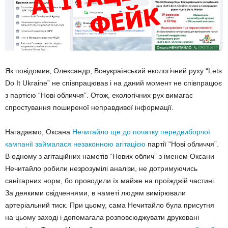
Як повідомив, Олександр, Всеукраїнський екологічний руху “Lets
Do It Ukraine” не співпрацював і на даний момент не співпрацює
з партією “Нові обличчя”. Отож, екологічних рух вимагає
спростування поширеної неправдивої інформації.
Нагадаємо, Оксана
Нечитайло ще до початку передвиборчої
кампанії займалася незаконною агітацією
партії “Нові обличчя”.
В одному з агітаційних наметів “Нових облич” з іменем Оксани
Нечитайло робили незрозумілі аналізи, не дотримуючись
санітарних норм, бо проводили їх майже на проїжджій частині.
За деякими свідченнями, в наметі людям вимірювали
артеріальний тиск. При цьому, сама Нечитайло була присутня
на цьому заході і допомагала розповсюджувати друковані