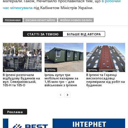
матеріали.Також, Нечитайло прославилася тим, що
в робочий
час мітингувала
під Кабінетом Міністрів України.
ПОЗНАЧКИ
ОКСАНА НЕЧИТАЙЛО
ФЕЙКИ НОВИХ ОБЛИЧ
СТАТТІ ЗА ТЕМОЮ
БІЛЬШЕ ВІД АВТОРА
Ірпінь
Ірпінь
Ірпінь
В Ірпені розпочали
Ірпінь купує три
В Ірпені та Горенці
відбудову будинків на
мобільні казарми за
високопосадовці
вул. Северинівській,
1,95 млн грн – для
перевірили хід робіт на
105-Н та 105-О
військових з Ірпеня
будинках
Реклама