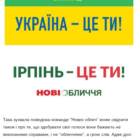
Така зухвала поведінка команди “Нових облич” може свідчити
також і про те, що здобувати свої голоси вони бажають не
виконаними справами, і не “обличчями”, а грою слів. Адже досі