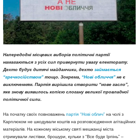
Напередодні місцевих виборів політичні партії
намагаються з усіх сил привернути увагу електорату.
Дехто будує дитячі майданчики, дехто
займається
“гречкосійством”
тощо. Зокрема,
“Нові обличчя”
не є
виключенням. Партія вирішила створити “нове гасло”,
яке знову виявилось копією слогану великої провладної
політичної сили.
На початку своїх повноважень
партія “Нові облич”
на чолі з
Карплюком не шкодували коштів на розповсюдження агітаційних
матеріалів. На кожному міському святі мешканці міста
отримували листівки, брошури, кульки з “Все буде Ірпінь” –