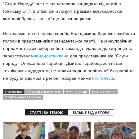
“Слуга Народу” ще не представила кандидата від партії в
Ірпінську ОТГ, а отже, їхній лозунг в рамках всеукраїнської
кампанії “Ірпінь – це ти” ще не запрацював.
Нагадаємо, це не перша спроба Володимира Карплюк відібрати
голоси в представників президентської партії. На минулорічних
парламентських виборах його команда вдалася до хитрощів та
зареєструвала
кандидата-клона
для представника від “Слуги
народу” Олександра Горобця. Дмитро Горобець хоч і став
технічним кандидатом, не маючи жодної політичної біографії та
не будучи відомим в регіоні, набрав майже
6% голосів
.
ПОЗНАЧКИ
МІСЦЕВІ ВИБОРИ 2020
МАНІПУЛЯЦІЯ
НОВІ ОБЛИЧЧЯ
ПОЛІТИЧНА БОРОТЬБА
СТАТТІ ЗА ТЕМОЮ
БІЛЬШЕ ВІД АВТОРА