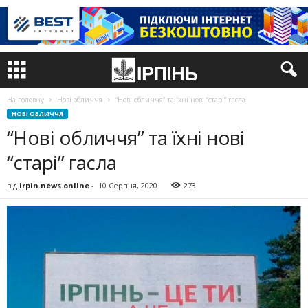
На головну
Нові обличчя
“Нові обличчя” та їхні нові “старі” гасла
НОВІ ОБЛИЧЧЯ
“Нові обличчя” та їхні нові
“старі” гасла
від
irpin.news.online
-
10 Серпня, 2020
273