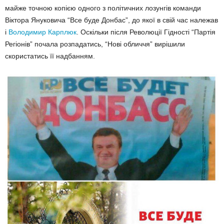
майже точною копією одного з політичних лозунгів команди
Віктора Януковича “Все буде Донбас”, до якої в свій час належав
і
Володимир Карплюк
. Оскільки після Революції Гідності “Партія
Регіонів” почала розпадатись, “Нові обличчя” вирішили
скористатись її надбанням.