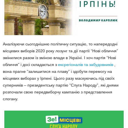
Аналізуючи сьогоднішню політичну ситуацію, то напередодні
місцевих виборів 2020 року лозунг та дії партії “Нові обличчя”
змінилися разом із зміною влади в Україні. І хоч партія “Нові
обличчя” і досі складається з
ексрегіоналів та забудовників
,
вона прагне “залишитися на плаву” і здобути перемогу на
місцевих виборах у Ірпені. Цього разу маскуючись під своїх
суперників – президентську партію “Слуга Народу”, які днями
розпочали свою передвиборчу кампанію з представлення
слогану.