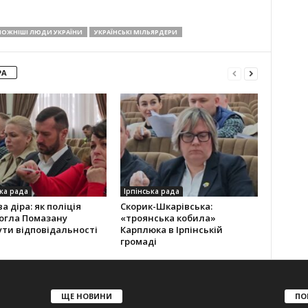
ОЖНІШІ ЛЮДИ УКРАЇНИ
УКРАЇНСЬКІ МІЛЬЯРДЕРИ
РА
ка рада
Ірпінська рада
а діра: як поліція
Скорик-Шкарівська:
огла Помазану
«троянська кобила»
ти відповідальності
Карплюка в Ірпінській
громаді
ЩЕ НОВИНИ
ПО