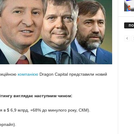
ПО
тиційною
компанією
Dragon Capital представили новий
тингу виглядає наступним чином:
я в $ 6,9 млрд, +68% до минулого року, СКМ).
ерпайп).