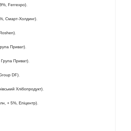
9%, Ferrexpo).
%, Смарт-Холдинг).
Roshen).
Група Приват).
 Група Приват).
Group DF).
івський Хлібопродукт).
лн, + 5%, Епіцентр).