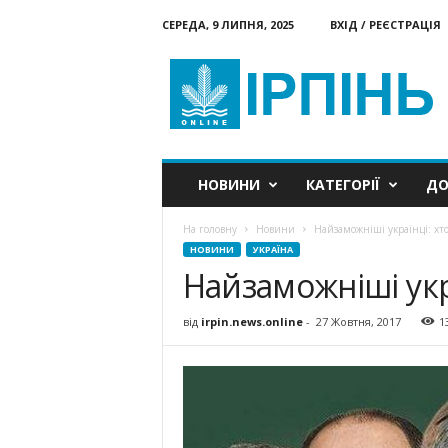
СЕРЕДА, 9 ЛИПНЯ, 2025
ВХІД / РЕЄСТРАЦІЯ
Ірпінь
онлайн
НОВИНИ
КАТЕГОРІЇ
ДО
На головну
Новини
Найзаможніші українці: хт
НОВИНИ
УКРАЇНА
Найзаможніші укр
від
irpin.news.online
-
27 Жовтня, 2017
1