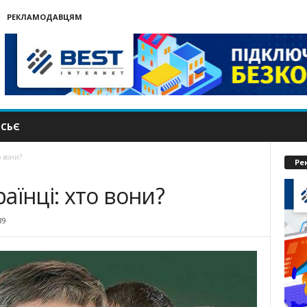
РЕКЛАМОДАВЦЯМ
СЬЄ
о вони?
Ре
аїнці: хто вони?
39