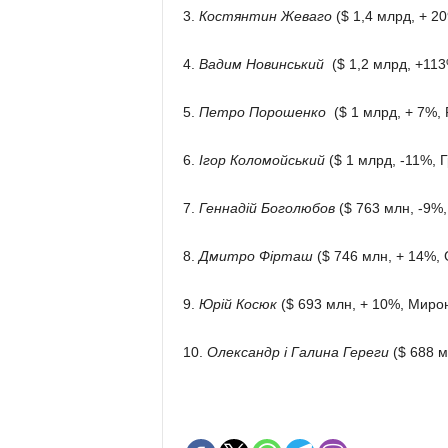
3.
Костянтин Жеваго
($ 1,4 млрд, + 20
4.
Вадим Новинський
($ 1,2 млрд, +113
5.
Петро Порошенко
($ 1 млрд, + 7%, 
6.
Ігор Коломойський
($ 1 млрд, -11%, 
7.
Геннадій Боголюбов
($ 763 млн, -9%,
8.
Дмитро Фірташ
($ 746 млн, + 14%, 
9.
Юрій Косюк
($ 693 млн, + 10%, Мирон
10.
Олександр і Галина Гереги
($ 688 м