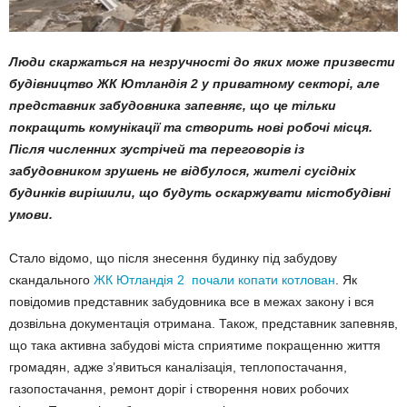
Люди скаржаться на незручності до яких може призвести
будівництво ЖК Ютландія 2 у приватному секторі, але
представник забудовника запевняє, що це тільки
покращить комунікації та створить нові робочі місця.
Після численних зустрічей та переговорів із
забудовником зрушень не відбулося, жителі сусідніх
будинків вирішили, що будуть оскаржувати містобудівні
умови.
Стало відомо, що після знесення будинку під забудову
скандального
ЖК Ютландія 2 почали копати котлован
. Як
повідомив представник забудовника все в межах закону і вся
дозвільна документація отримана. Також, представник запевняв,
що така активна забудові міста сприятиме покращенню життя
громадян, адже з’явиться каналізація, теплопостачання,
газопостачання, ремонт доріг і створення нових робочих