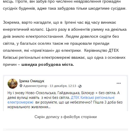
місць. Проте, він забув про численні невдоволення громадян
сусідніх будинків, адже така забудова тільки шкодитиме сусідам.
Зокрема, варто нагадати, що в Ірпені час від часу виникає
енергетичний колапс. Цього разу в абонентів узимку на декілька
днів зникло електропостачання. Людям довелося сидіти без
світла, у багатьох оселях також не працювали прилади
опалення, які «прив’язані» до електрики. Керівництво ДТЕК
Київські регіональні електромережі вважає, що одна з основних
причин –
швидка розбудова міста.
Скрін допису з фейсбук сторінки