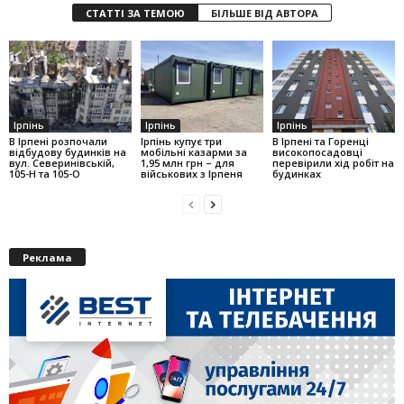
СТАТТІ ЗА ТЕМОЮ
БІЛЬШЕ ВІД АВТОРА
Ірпінь
Ірпінь
Ірпінь
В Ірпені розпочали
Ірпінь купує три
В Ірпені та Горенці
відбудову будинків на
мобільні казарми за
високопосадовці
вул. Северинівській,
1,95 млн грн – для
перевірили хід робіт на
105-Н та 105-О
військових з Ірпеня
будинках
Реклама