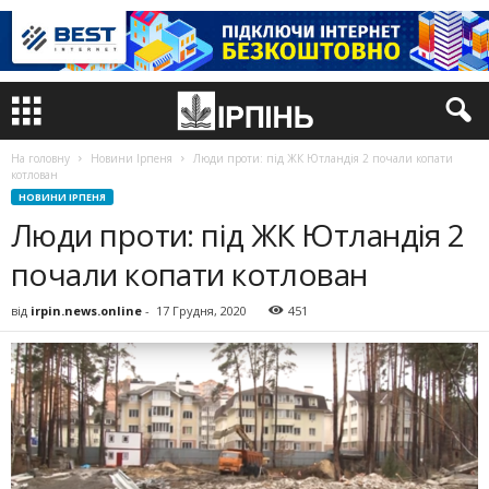
На головну
Новини Ірпеня
Люди проти: під ЖК Ютландія 2 почали копати
котлован
НОВИНИ ІРПЕНЯ
Люди проти: під ЖК Ютландія 2
почали копати котлован
від
irpin.news.online
-
17 Грудня, 2020
451