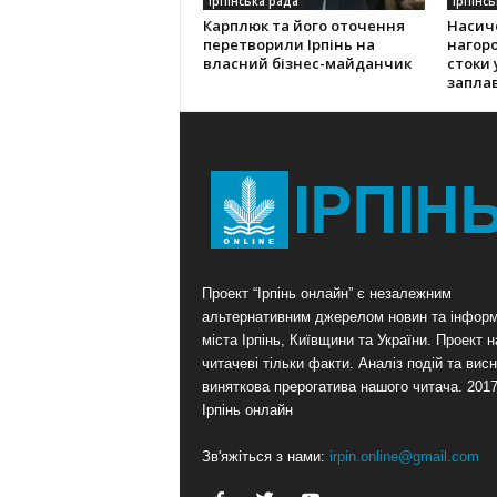
Ірпінська рада
Ірпінсь
Карплюк та його оточення
Насич
перетворили Ірпінь на
нагоро
власний бізнес-майданчик
стоки 
заплав
Проект “Ірпінь онлайн” є незалежним
альтернативним джерелом новин та інформ
міста Ірпінь, Київщини та України. Проект 
читачеві тільки факти. Аналіз подій та висн
виняткова прерогатива нашого читача. 201
Ірпінь онлайн
Зв'яжіться з нами:
irpin.online@gmail.com