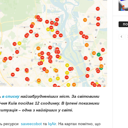
ПО
ь
в списку
найзабрудненіших міст. За світовими
чня Київ посідає 12 сходинку. В Ірпені показники
итуація – одна з найгірших у світі.
ють ресурси
saveecobot
та
IqAir
. На картах помітно, що