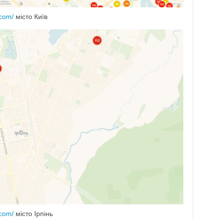
.com/
місто Київ
.com/
місто Ірпінь