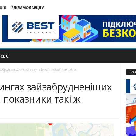
ЦІЯ
РЕКЛАМОДАВЦЯМ
СЬЄ
забрудненіших міст світу: в Ірпені показники такі ж
Ре
тингах зайзабрудненіших
ні показники такі ж