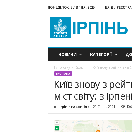
ПОНЕДІЛОК, 7 ЛИПНЯ, 2025
ВХІД / РЕЄСТРА
Ірпінь
онлайн
НОВИНИ
КАТЕГОРІЇ
ДО
На головну
Екологія
Київ знову в рейтингах зай
ЕКОЛОГІЯ
Київ знову в рей
міст світу: в Ірпе
від
irpin.news.online
-
20 Січня, 2021
106