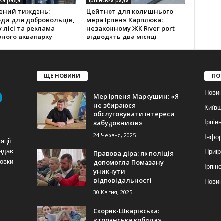
ка рада
Ірпінська рада
ений тиждень:
Цейтнот для колишнього
ди для добровольців,
мера Ірпеня Карплюка:
у лісі та реклама
незаконному ЖК River port
ного аквапарку
відводять два місяці
ЩЕ НОВИНИ
ПО
Нови
Мер Ірпеня Маркушин: «Я
не збираюся
Київ
обслуговувати інтереси
забудовників»
Ірпін
24 Червня, 2025
Інфор
ації
надає
Приір
Правова діра: як поліція
допомогла Помазану
овки -
Ірпін
уникнути
7
відповідальності
Новин
30 Квітня, 2025
Скорик-Шкарівська:
«троянська кобила»