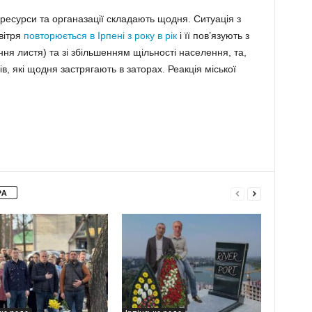
і ресурси та органазації складають щодня. Ситуація з
вітря
повторюється в Ірпені з року в рік
і її пов’язують з
я листя) та зі збільшенням щільності населення, та,
ів, які щодня застрягають в заторах. Реакція міської
РА