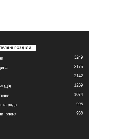
ПУЛЯНІ РОЗДІЛИ
3249
ни
2175
щина
2142
ь
1239
мація
1074
піння
995
ська рада
938
и Ірпеня