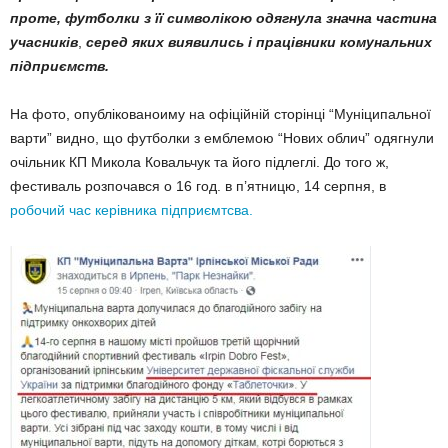
проте, футболки з її символікою одягнула значна частина
учасників
,
серед яких виявились і працівники комунальних
підприємств.
На фото, опублікованоиму на офіційній сторінці “Муніципальної
варти” видно, що футболки з емблемою “Нових облич” одягнули
очільник КП Микола Ковальчук та його підлеглі. До того ж,
фестиваль розпочався о 16 год. в п’ятницю, 14 серпня, в
робочий час керівника підприємтсва.