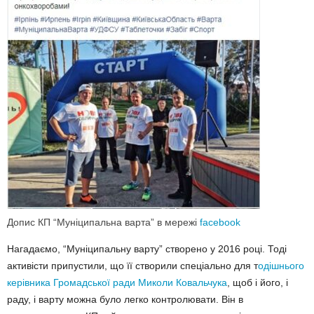
Допис КП “Муніципальна варта” в мережі
facebook
Нагадаємо, “Муніципальну варту” створено у 2016 році. Тоді
активісти припустили, що її створили спеціально для т
одішнього
керівника Громадської ради Миколи Ковальчука
, щоб і його, і
раду, і варту можна було легко контролювати. Він в