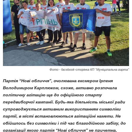
Фото - facebook-сторінка КП "Муніципальна варта"
Партія “Нові обличчя”, очолювана ексмером Ірпеня
Володимиром Карплюком, схоже, активно розпочала
політичну агітацію ще до офіційного старту
передвиборчої кампанії. Будь-яка діяльність міської ради
супроводжується активним використанням символіки
партії, в місті встановлюються агітаційні намети. Не
обійшлось без символіки і під час благодійного забігу, до
організації якого партія “Нові обличчя” не причетна,