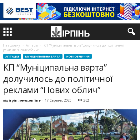
На головну
Агітація
КП “Муніципальна варта” долучилось до політичної
реклами “Нових облич”
АГІТАЦІЯ
МУНІЦИПАЛЬНА ВАРТА
НОВІ ОБЛИЧЧЯ
КП “Муніципальна варта”
долучилось до політичної
реклами “Нових облич”
від
irpin.news.online
-
17 Серпня, 2020
362